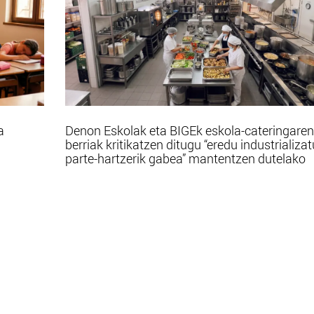
a
Denon Eskolak eta BIGEk eskola-cateringaren
berriak kritikatzen ditugu “eredu industrializa
parte-hartzerik gabea” mantentzen dutelako