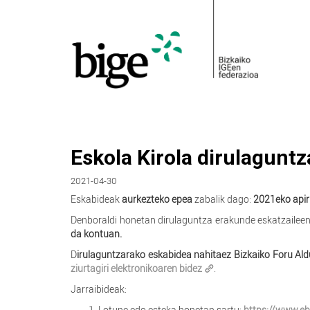
Eskola Kirola dirulagunt
2021-04-30
Eskabideak
aurkezteko epea
zabalik dago:
2021eko apiri
Denboraldi honetan dirulaguntza erakunde eskatzailee
da kontuan.
D
irulaguntzarako eskabidea nahitaez Bizkaiko Foru Ald
ziurtagiri elektronikoaren bidez
.
Jarraibideak:
Lotune edo esteka honetan sartu:
https://www.eb