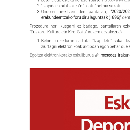
“Izapideen bilatzailea”n “bilatu” botoia sakatu.
Ondoren irekitzen den pantailan,
“2020/202
erakundeentzako foru diru laguntzak (1896)”
deri
Prozedura hori ikusgarri ez badago, pantailaren ezker
“Euskara, Kultura eta Kirol Saila” aukera dezakezue).
Behin prozeduran sartuta, “Izapidetu” saka d
ziurtagiri elektronikoak aktiboan egon behar due
Egoitza elektronikorako eskuliburua
:
mesedez, irakur