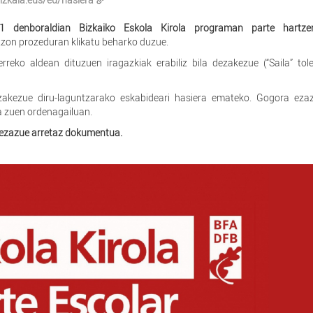
1 denboraldian Bizkaiko Eskola Kirola programan parte hartz
tzon prozeduran klikatu beharko duzue.
reko aldean dituzuen iragazkiak erabiliz bila dezakezue (“Saila” tol
ezakezue diru-laguntzarako eskabideari hasiera emateko. Gogora eza
la zuen ordenagailuan.
 ezazue arretaz dokumentua.