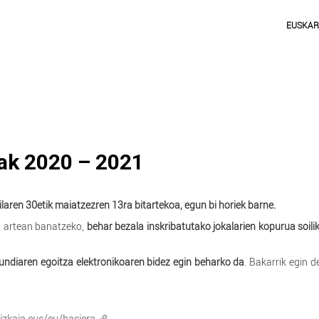
EUSKA
zak 2020 – 2021
laren 30etik maiatzezren 13ra bitartekoa, egun bi horiek barne.
n artean banatzeko,
behar bezala inskribatutako jokalarien kopurua soili
undiaren egoitza elektronikoaren bidez egin beharko da
. Bakarrik egin 
izkaia.eus/eu/hasiera