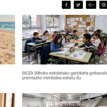
BIGEk Bilboko eskoletako garbiketa-grebarak
premiazko irtenbidea eskatu du