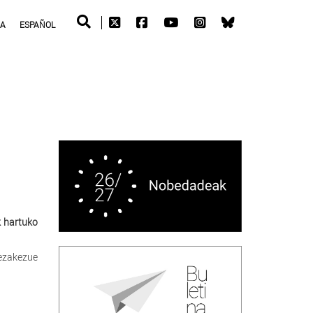
RA
ESPAÑOL
k hartuko
dezakezue