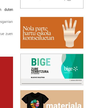
en duten
esgarrian
zue zuen