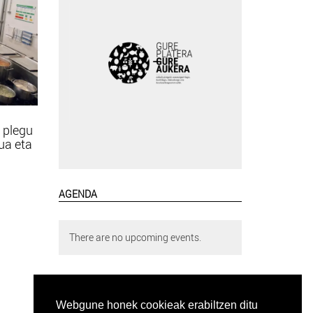
 plegu
tua eta
AGENDA
There are no upcoming events.
Webgune honek cookieak erabiltzen ditu