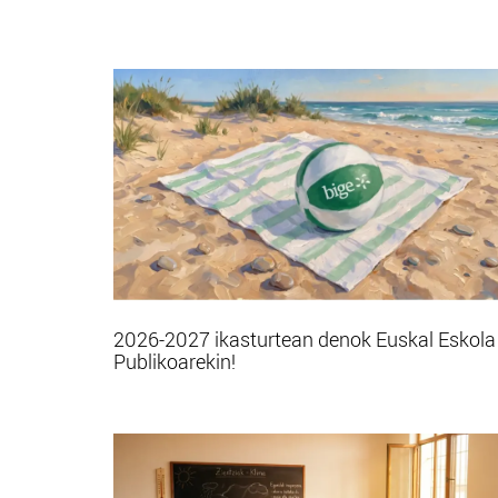
2026-2027 ikasturtean denok Euskal Eskola
Publikoarekin!