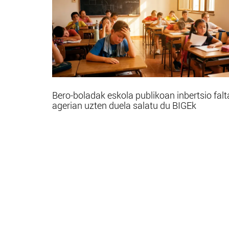
Bero-boladak eskola publikoan inbertsio falt
agerian uzten duela salatu du BIGEk