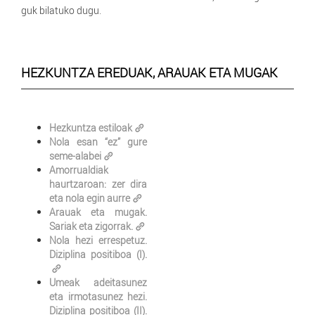
guk bilatuko dugu.
HEZKUNTZA EREDUAK, ARAUAK ETA MUGAK
Hezkuntza estiloak
Nola esan “ez” gure
seme-alabei
Amorrualdiak
haurtzaroan: zer dira
eta nola egin aurre
Arauak eta mugak.
Sariak eta zigorrak.
Nola hezi errespetuz.
Diziplina positiboa (I).
Umeak adeitasunez
eta irmotasunez hezi.
Diziplina positiboa (II).