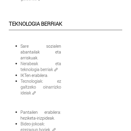
TEKNOLOGIA BERRIAK
Sare sozialen
abantailak eta
arriskuak.
Nerabeak eta
teknologia berriak
IKTen erabilera.
Tecnologiak: ez
galtzeko oinarrizko
ideiak
Pantailen erabilera:
heziketa-irizpideak.
Bideo-jokoak:
ezezagun horiek.