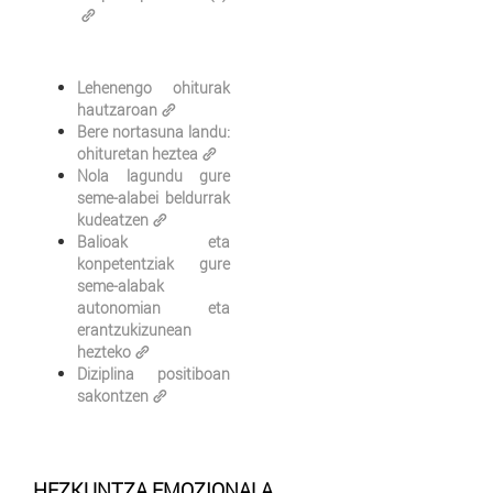
Lehenengo ohiturak
hautzaroan
Bere nortasuna landu:
ohituretan heztea
Nola lagundu gure
seme-alabei beldurrak
kudeatzen
Balioak eta
konpetentziak gure
seme-alabak
autonomian eta
erantzukizunean
hezteko
Diziplina positiboan
sakontzen
HEZKUNTZA EMOZIONALA