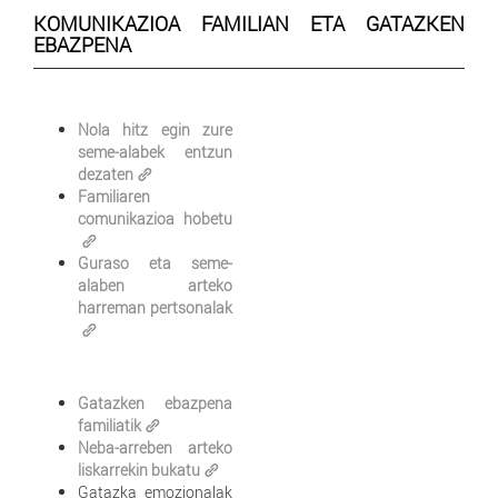
KOMUNIKAZIOA FAMILIAN ETA GATAZKEN
EBAZPENA
Nola hitz egin zure
seme-alabek entzun
dezaten
Familiaren
comunikazioa hobetu
Guraso eta seme-
alaben arteko
harreman pertsonalak
Gatazken ebazpena
familiatik
Neba-arreben arteko
liskarrekin bukatu
Gatazka emozionalak