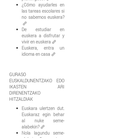
¿Cómo ayudarles en
las tareas escolares si
no sabemos euskera?
De estudiar en
euskera a disfrutar y
vivir en euskera
Euskera, entra un
idioma en casa
GURASO
EUSKALDUNENTZAKO EDO
IKASTEN ARI
DIRENENTZAKO
HITZALDIAK
Euskara ulertzen dut.
Euskaraz egin behar
al nuke seme-
alabekin?
Nola lagundu seme-