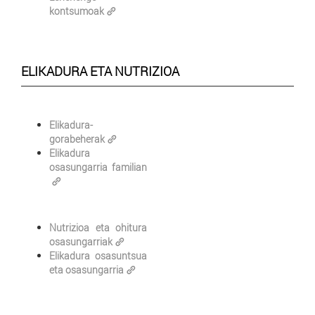
kontsumoak
ELIKADURA ETA NUTRIZIOA
Elikadura-
gorabeherak
Elikadura
osasungarria familian
Nutrizioa eta ohitura
osasungarriak
Elikadura osasuntsua
eta osasungarria