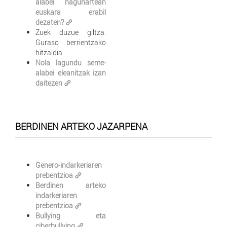
alabei ñagunartean
euskara erabil
dezaten?
Zuek duzue giltza.
Guraso berrientzako
hitzaldia.
Nola lagundu seme-
alabei eleanitzak izan
daitezen
BERDINEN ARTEKO JAZARPENA
Genero-indarkeriaren
prebentzioa
Berdinen arteko
indarkeriaren
prebentzioa
Bullying eta
ciberbullying