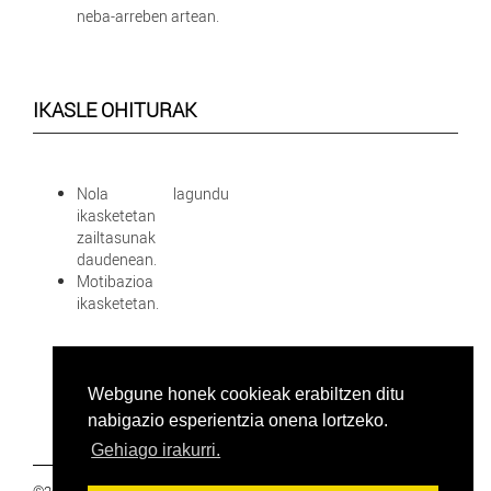
neba-arreben artean.
IKASLE OHITURAK
Nola lagundu
ikasketetan
zailtasunak
daudenean.
Motibazioa
ikasketetan.
Webgune honek cookieak erabiltzen ditu
nabigazio esperientzia onena lortzeko.
Gehiago irakurri.
©2019 Euskal Herriko Ikasleen Gurasoen