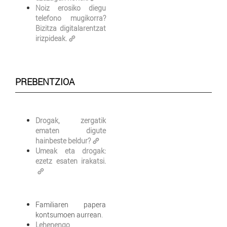
Noiz erosiko diegu
telefono mugikorra?
Bizitza digitalarentzat
irizpideak.
PREBENTZIOA
Drogak, zergatik
ematen digute
hainbeste beldur?
Umeak eta drogak:
ezetz esaten irakatsi.
Familiaren papera
kontsumoen aurrean.
Lehenengo