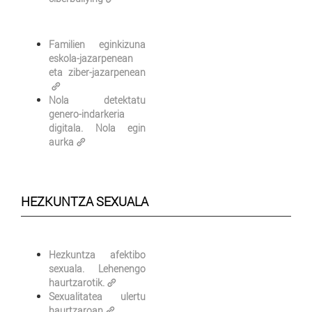
Familien eginkizuna
eskola-jazarpenean
eta ziber-jazarpenean
Nola detektatu
genero-indarkeria
digitala. Nola egin
aurka
HEZKUNTZA SEXUALA
Hezkuntza afektibo
sexuala. Lehenengo
haurtzarotik.
Sexualitatea ulertu
haurtzaroan