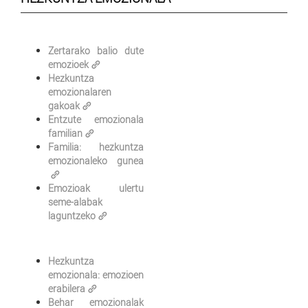
Zertarako balio dute
emozioek
Hezkuntza
emozionalaren
gakoak
Entzute emozionala
familian
Familia: hezkuntza
emozionaleko gunea
Emozioak ulertu
seme-alabak
laguntzeko
Hezkuntza
emozionala: emozioen
erabilera
Behar emozionalak