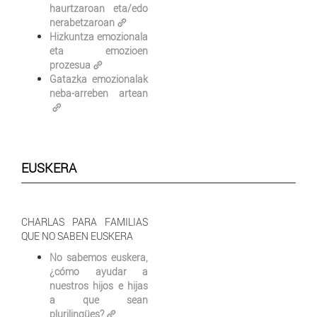
haurtzaroan eta/edo
nerabetzaroan
Hizkuntza emozionala
eta emozioen
prozesua
Gatazka emozionalak
neba-arreben artean
EUSKERA
CHARLAS PARA FAMILIAS
QUE NO SABEN EUSKERA
No sabemos euskera,
¿cómo ayudar a
nuestros hijos e hijas
a que sean
plurilingües?