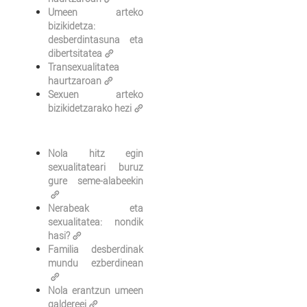
Umeen arteko
bizikidetza:
desberdintasuna eta
dibertsitatea
Transexualitatea
haurtzaroan
Sexuen arteko
bizikidetzarako hezi
Nola hitz egin
sexualitateari buruz
gure seme-alabeekin
Nerabeak eta
sexualitatea: nondik
hasi?
Familia desberdinak
mundu ezberdinean
Nola erantzun umeen
galdereei