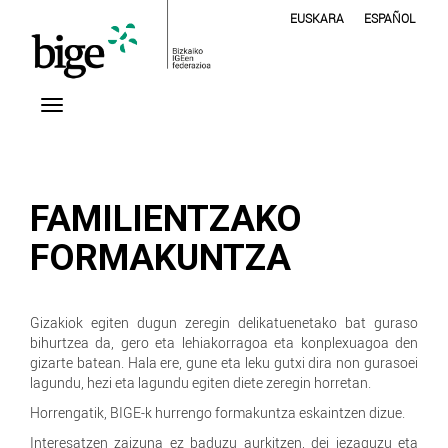
EUSKARA
ESPAÑOL
FAMILIENTZAKO
FORMAKUNTZA
Gizakiok egiten dugun zeregin delikatuenetako bat guraso
bihurtzea da, gero eta lehiakorragoa eta konplexuagoa den
gizarte batean. Hala ere, gune eta leku gutxi dira non gurasoei
lagundu, hezi eta lagundu egiten diete zeregin horretan.
Horrengatik, BIGE-k hurrengo formakuntza eskaintzen dizue.
Interesatzen zaizuna ez baduzu aurkitzen, dei iezaguzu eta