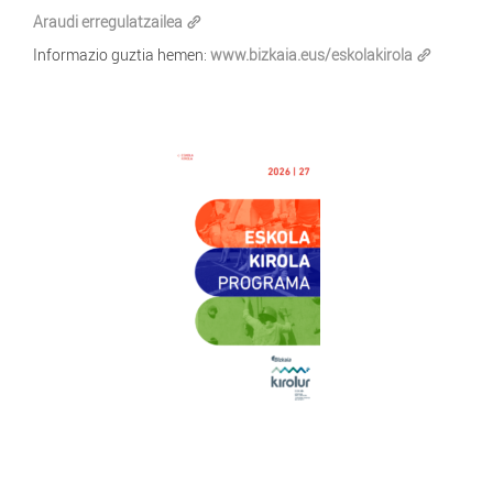
Araudi erregulatzailea
Informazio guztia hemen:
www.bizkaia.eus/eskolakirola