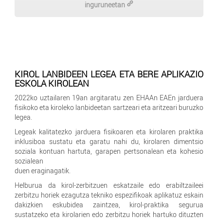
inguruneetan
KIROL LANBIDEEN LEGEA ETA BERE APLIKAZIO
ESKOLA KIROLEAN
2022ko uztailaren 19an argitaratu zen EHAAn EAEn jarduera
fisikoko eta kiroleko lanbideetan sartzeari eta aritzeari buruzko
legea.
Legeak kalitatezko jarduera fisikoaren eta kirolaren praktika
inklusiboa sustatu eta garatu nahi du, kirolaren dimentsio
soziala kontuan hartuta, garapen pertsonalean eta kohesio
sozialean
duen eraginagatik.
Helburua da kirol-zerbitzuen eskatzaile edo erabiltzaileei
zerbitzu horiek ezagutza tekniko espezifikoak aplikatuz eskain
dakizkien eskubidea zaintzea, kirol-praktika segurua
sustatzeko eta kirolarien edo zerbitzu horiek hartuko dituzten