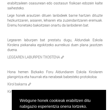
erabiltzaileen osasunean edo osotasun fisikoan edozein kalte
saihesteko.
Lege honek arautzen dituen lanbideek barne hartzen dituzte
hezkuntzaren, aisiaren, lehiaren eta zuzendaritzaren eremuak.
Eremu horietako bakoitzean onartu da lanbideren bat.
Legearen laburpen bat prestatu dugu, Aldundiak Eskola
Kirolera pixkanaka egokitzeko aurreikusi duen plana jasotzen
duena.
LEGEAREN LABURPEN TXOSTENA
Hona hemen Bizkaiko Foru Aldundiaren Eskola Kirolaren
plangintza eta haurrak eta nerabeak babesteko protokoloa:
Kirol bakarra
Kirol anitzak
Webgune honek cookieak erabiltzen ditu
nabigazio esperientzia onena lortzeko.