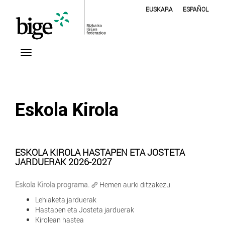
EUSKARA
ESPAÑOL
Eskola Kirola
ESKOLA KIROLA HASTAPEN ETA JOSTETA
JARDUERAK 2026-2027
Eskola Kirola programa.
Hemen aurki ditzakezu:
Lehiaketa jarduerak
Hastapen eta Josteta jarduerak
Kirolean hastea