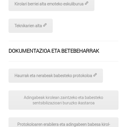
Kirolari berriei alta emoteko eskuliburua
Teknikarien alta
DOKUMENTAZIOA ETA BETEBEHARRAK
Haurrak eta nerabeak babesteko protokoloa
Adingabeak kirolean zaintzeko eta babesteko
sentsibilizazioari buruzko ikastaroa
Protokoloaren erabilera eta adingabeen babesa kirol-