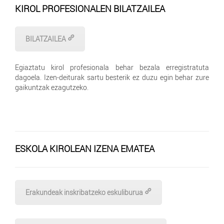
KIROL PROFESIONALEN BILATZAILEA
BILATZAILEA
Egiaztatu kirol profesionala behar bezala erregistratuta
dagoela. Izen-deiturak sartu besterik ez duzu egin behar zure
gaikuntzak ezagutzeko.
ESKOLA KIROLEAN IZENA EMATEA
Erakundeak inskribatzeko eskuliburua