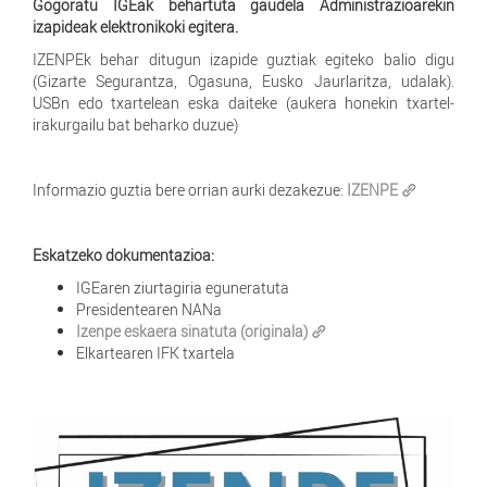
Gogoratu IGEak behartuta gaudela Administrazioarekin
izapideak elektronikoki egitera.
IZENPEk behar ditugun izapide guztiak egiteko balio digu
(Gizarte Segurantza, Ogasuna, Eusko Jaurlaritza, udalak).
USBn edo txartelean eska daiteke (aukera honekin txartel-
irakurgailu bat beharko duzue)
Informazio guztia bere orrian aurki dezakezue:
IZENPE
Eskatzeko dokumentazioa:
IGEaren ziurtagiria eguneratuta
Presidentearen NANa
Izenpe eskaera sinatuta (originala)
Elkartearen IFK txartela