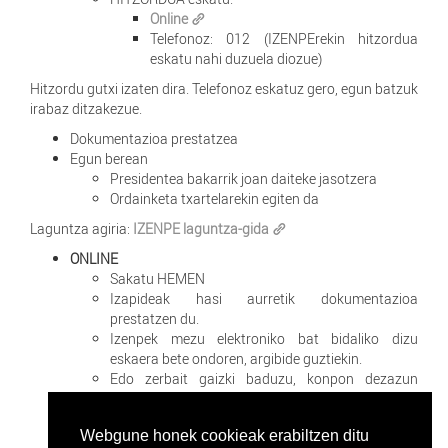
Online
Telefonoz: 012 (IZENPErekin hitzordua
eskatu nahi duzuela diozue)
Hitzordu gutxi izaten dira. Telefonoz eskatuz gero, egun batzuk
irabaz ditzakezue.
Dokumentazioa prestatzea
Egun berean
Presidentea bakarrik joan daiteke jasotzera
Ordainketa txartelarekin egiten da
Laguntza agiria:
IZENPE laguntza-gida
ONLINE
Sakatu HEMEN
Izapideak hasi aurretik dokumentazioa
prestatzen du.
Izenpek mezu elektroniko bat bidaliko dizu
eskaera bete ondoren, argibide guztiekin.
Edo zerbait gaizki baduzu, konpon dezazun
deitzen dizute.
Webgune honek cookieak erabiltzen ditu