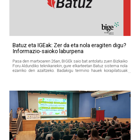
Batuz eta IGEak: Zer da eta nola eragiten digu?
Informazio-saioko laburpena
Pasa den martxoaren 26an, BIGEk saio bat antolatu zuen Bizkaiko
Foru Aldundiko teknikariekin, gure elkarteetan Batuz sistema nola
ezarriko den azaltzeko. Badakigu termino hauek korapilatsuak
eman dezaketela; horregatik, familia guztientzat modu errazean
azaldu nahi ditugu.