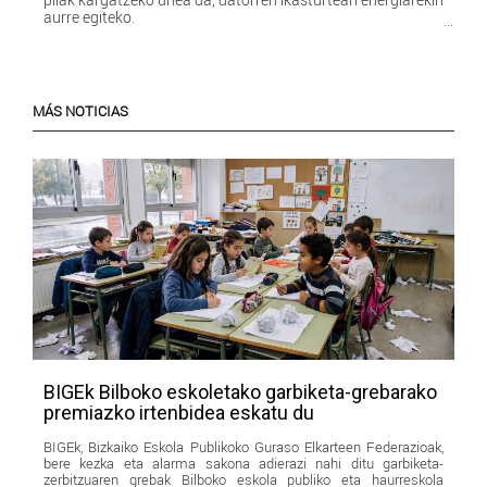
aurre egiteko.
MÁS NOTICIAS
BIGEk Bilboko eskoletako garbiketa-grebarako
premiazko irtenbidea eskatu du
BIGEk, Bizkaiko Eskola Publikoko Guraso Elkarteen Federazioak,
bere kezka eta alarma sakona adierazi nahi ditu garbiketa-
zerbitzuaren grebak Bilboko eskola publiko eta haurreskola