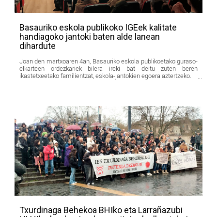
Basauriko eskola publikoko IGEek kalitate
handiagoko jantoki baten alde lanean
dihardute
Joan den martxoaren 4an, Basauriko eskola publikoetako guraso-
elkarteen ordezkariek bilera ireki bat deitu zuten beren
ikastetxeetako familientzat, eskola-jantokien egoera aztertzeko.
Txurdinaga Behekoa BHIko eta Larrañazubi