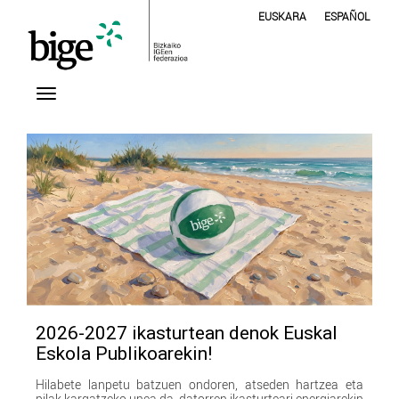
EUSKARA
ESPAÑOL
2026-2027 ikasturtean denok Euskal
Eskola Publikoarekin!
Hilabete lanpetu batzuen ondoren, atseden hartzea eta
pilak kargatzeko unea da, datorren ikasturteari energiarekin