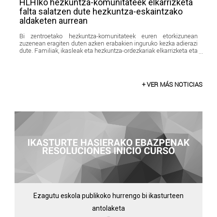
HLHIko hezkuntza-komunitateek elkarrizketa
falta salatzen dute hezkuntza-eskaintzako
aldaketen aurrean
Bi zentroetako hezkuntza-komunitateek euren etorkizunean
zuzenean eragiten duten azken erabakien inguruko kezka adierazi
dute. Familiak, ikasleak eta hezkuntza-ordezkariak elkarrizketa eta
gardentasuna eskatzen ari dira, haien ustez hezkuntza-eskaintza
publikoan ondorio larriak izan ditzaketen aldaketak ezarri aurretik.
+ VER MÁS NOTICIAS
Ezagutu eskola publikoko hurrengo bi ikasturteen
antolaketa