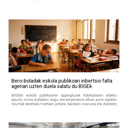
askotan eragiten ari den egoeraren ondorioengatik. Gure ustez
Bero-boladak eskola publikoan inbertsio falta
agerian uzten duela salatu du BIGEk
BIGEtik eskola publikoaren azpiegiturak hobetzearen aldeko
apustu irmoa eskatzen dugu, eta tenperatura altuei aurre egiteko
neurriak berehala martxan jartzea, ikasleen osasuna eta ikasteko
baldintzak arriskuan jarri gabe.