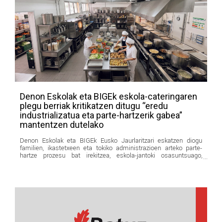
Denon Eskolak eta BIGEk eskola-cateringaren
plegu berriak kritikatzen ditugu “eredu
industrializatua eta parte-hartzerik gabea”
mantentzen dutelako
Denon Eskolak eta BIGEk Eusko Jaurlaritzari eskatzen diogu
familien, ikastetxeen eta tokiko administrazioen arteko parte-
hartze prozesu bat irekitzea, eskola-jantoki osasuntsuago,
jasangarriago, hurbilago eta hezitzaileago baten alde egiteko.