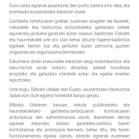
Gure ustez egoerak jasanezina den puntu batera iritsi dela, eta
premiazko konponbidea eskatzen duela.
Garbiketa zerbitzuaren grebak zuzenean eragiten die ikasleek,
irakasleek eta hezkuntza komunitateko gainerako kideek
eguneroko jarduera garatzen duten osasun baldintzei. Eskolek
eta haurreskolek une oro izan behar dituzte higiene-baldintza
egokiak, bertan bizi eta jarduten duten pertsona guztien
ongizatea eta segurtasuna bermatzeko.
Eskumena duten erakundeei eskatzen diegu bitartekaritza- eta
esku-hartze lanak indartu ditzatela, aldeak hurbiltzea
errazteko eta gatazkari irtenbide azkar eta egokia ematen
laguntzeko.
Uste dugu, Bilboko Udalak zein Eusko Jaurlaritzako Hezkuntza
Sailak ezin dute egoera honetatik kanpo geratu.
Bilboko Udalaren kasuan, eskola publikoetako eta
haurreskoletako garbiketa-zerbitzuaren kontratuaren
arduraduna den administrazioa izanik, ikastetxeei berme
egokiak eskainiko dizkien garbiketa-zerbitzu baten
kontratazioa eta prestazioa bermatu behar ditu, eta haren
funtzionamendu egokia zaindu, bereziki egoerak zuzenean