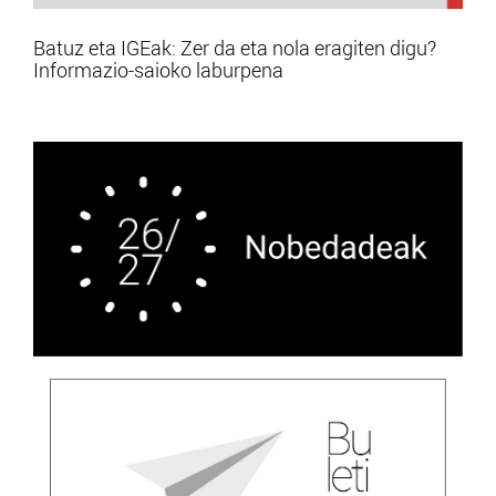
Batuz eta IGEak: Zer da eta nola eragiten digu?
Informazio-saioko laburpena