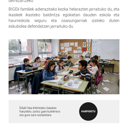
berrezartzeko.
BIGEk familiek adierazitako kezka helarazten jarraituko du, eta
ikasleek ikasteko baldintza egokietan dauden eskola eta
haurreskola seguru eta osasungarriak izateko duten
eskubidea defendatzen jarraituko du.