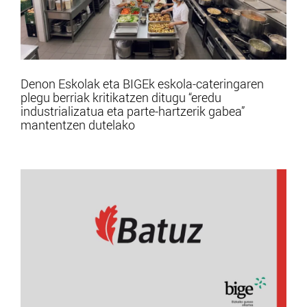
Denon Eskolak eta BIGEk eskola-cateringaren
plegu berriak kritikatzen ditugu “eredu
industrializatua eta parte-hartzerik gabea”
mantentzen dutelako