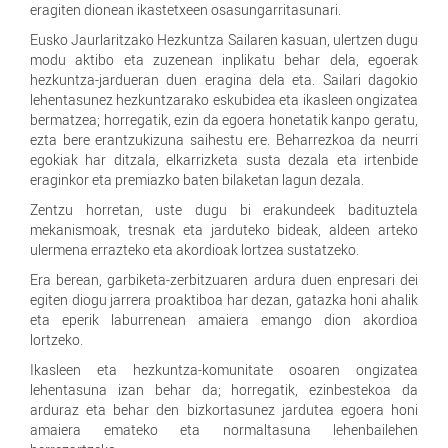
eragiten dionean ikastetxeen osasungarritasunari.
Eusko Jaurlaritzako Hezkuntza Sailaren kasuan, ulertzen dugu
modu aktibo eta zuzenean inplikatu behar dela, egoerak
hezkuntza-jardueran duen eragina dela eta. Sailari dagokio
lehentasunez hezkuntzarako eskubidea eta ikasleen ongizatea
bermatzea; horregatik, ezin da egoera honetatik kanpo geratu,
ezta bere erantzukizuna saihestu ere. Beharrezkoa da neurri
egokiak har ditzala, elkarrizketa susta dezala eta irtenbide
eraginkor eta premiazko baten bilaketan lagun dezala.
Zentzu horretan, uste dugu bi erakundeek badituztela
mekanismoak, tresnak eta jarduteko bideak, aldeen arteko
ulermena errazteko eta akordioak lortzea sustatzeko.
Era berean, garbiketa-zerbitzuaren ardura duen enpresari dei
egiten diogu jarrera proaktiboa har dezan, gatazka honi ahalik
eta eperik laburrenean amaiera emango dion akordioa
lortzeko.
Ikasleen eta hezkuntza-komunitate osoaren ongizatea
lehentasuna izan behar da; horregatik, ezinbestekoa da
arduraz eta behar den bizkortasunez jardutea egoera honi
amaiera emateko eta normaltasuna lehenbailehen