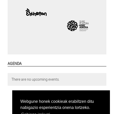
AGENDA
There are no upcoming events.
Webgune honek cookieak erabiltzen ditu
nabigazio esperientzia onena lortzeko.