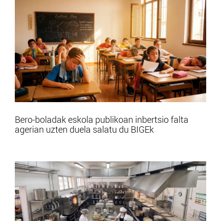
Bero-boladak eskola publikoan inbertsio falta
agerian uzten duela salatu du BIGEk