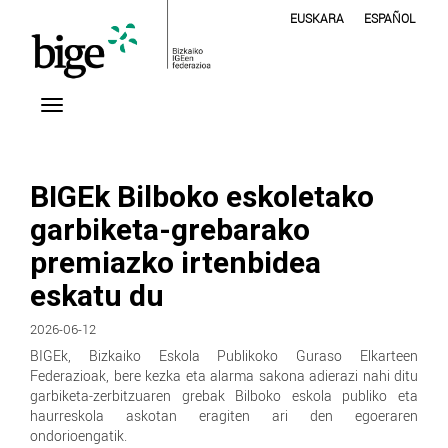
EUSKARA
ESPAÑOL
BIGEk Bilboko eskoletako
garbiketa-grebarako
premiazko irtenbidea
eskatu du
2026-06-12
BIGEk, Bizkaiko Eskola Publikoko Guraso Elkarteen
Federazioak, bere kezka eta alarma sakona adierazi nahi ditu
garbiketa-zerbitzuaren grebak Bilboko eskola publiko eta
haurreskola askotan eragiten ari den egoeraren
ondorioengatik.