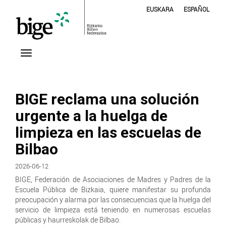
EUSKARA
ESPAÑOL
BIGE reclama una solución
urgente a la huelga de
limpieza en las escuelas de
Bilbao
2026-06-12
BIGE, Federación de Asociaciones de Madres y Padres de la
Escuela Pública de Bizkaia, quiere manifestar su profunda
preocupación y alarma por las consecuencias que la huelga del
servicio de limpieza está teniendo en numerosas escuelas
públicas y haurreskolak de Bilbao.