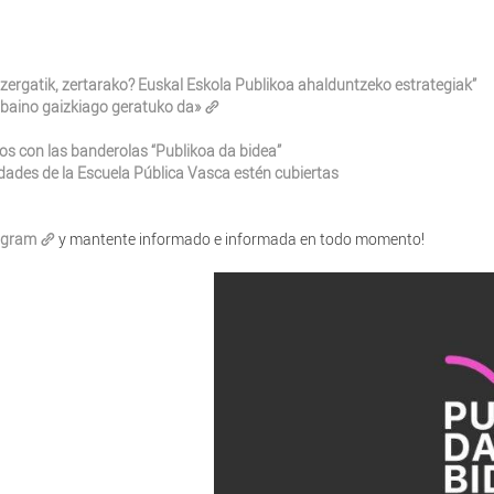
a zergatik, zertarako? Euskal Eskola Publikoa ahalduntzeko estrategiak”
 baino gaizkiago geratuko da»
s con las banderolas “Publikoa da bidea”
idades de la Escuela Pública Vasca estén cubiertas
agram
y mantente informado e informada en todo momento!