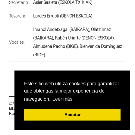
Secretario:
Asier Sasieta (ESKOLA TXIKIAK)
Tesorera:
Lurdes Errasti (DENON ESKOLA)
Imanol Andetxaga (BAIKARA), Olatz Imaz
(BAIKARA), Rubén Uriarte (DENON ESKOLA),
Vocales:
Almudena Pacho (BIGE), Bienvenida Domínguez
(BIGE)
Este sitio web utiliza cookies para garantizar
que obtengas la mejor experiencia de
navegación.
Leer más.
©2019 Euskal Herriko Ikasleen Gurasoen
Elkartea -
PRIVACIDAD
Ronda 27, 1 Ezk, 48005 Bilbao, Bizkaia
Aceptar