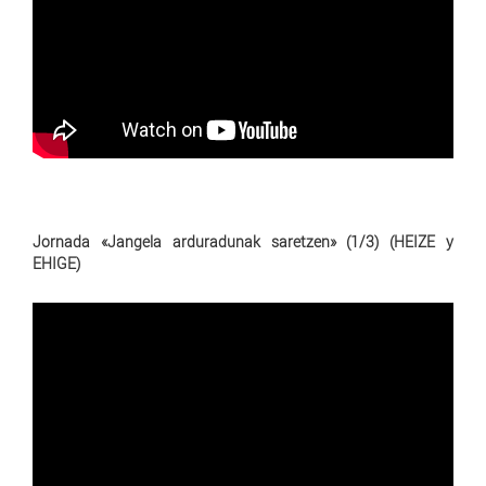
Jornada «Jangela arduradunak saretzen» (1/3) (HEIZE y
EHIGE)