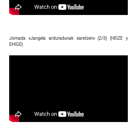
Jornada «Jangela arduradunak saretzen» (2/3) (HEIZE y
EHIGE)