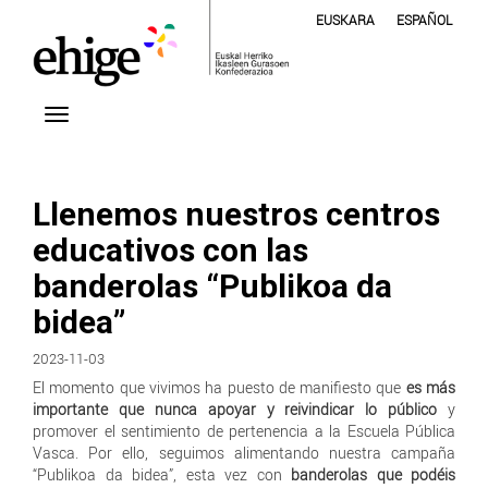
EUSKARA
ESPAÑOL
Llenemos nuestros centros
educativos con las
banderolas “Publikoa da
bidea”
2023-11-03
El momento que vivimos ha puesto de manifiesto que
es más
importante que nunca apoyar y reivindicar lo público
y
promover el sentimiento de pertenencia a la Escuela Pública
Vasca. Por ello, seguimos alimentando nuestra campaña
“Publikoa da bidea”, esta vez con
banderolas que podéis