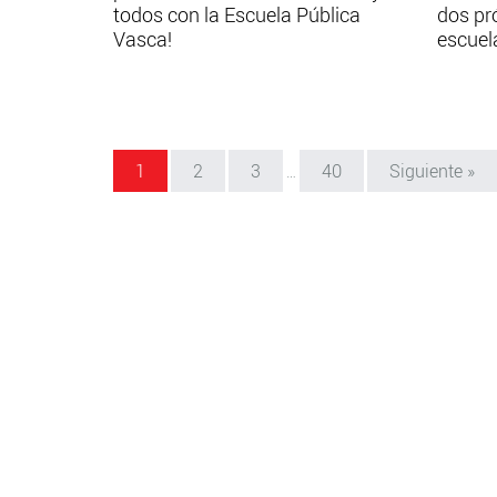
todos con la Escuela Pública
dos pr
Vasca!
escuel
1
2
3
40
Siguiente »
…