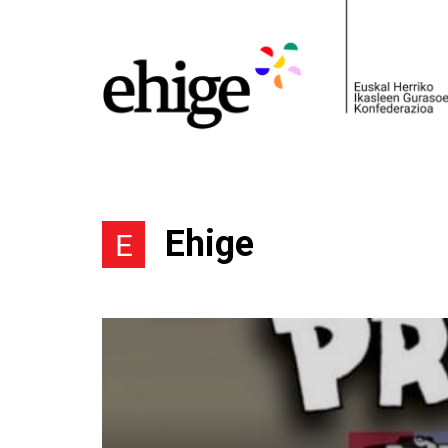
Ehige
E