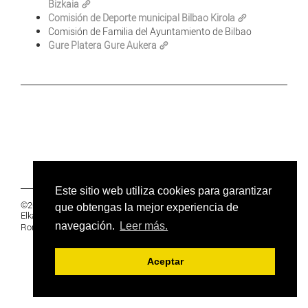
Bizkaia
Comisión de Deporte municipal Bilbao Kirola
Comisión de Familia del Ayuntamiento de Bilbao
Gure Platera Gure Aukera
Este sitio web utiliza cookies para garantizar
©2019 Euskal Herriko Ikasleen Gurasoen
que obtengas la mejor experiencia de
Elkartea -
PRIVACIDAD
navegación.
Leer más.
Ronda 27, 1 Ezk, 48005 Bilbao, Bizkaia
Aceptar