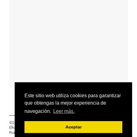
Este sitio web utiliza cookies para garantizar
que obtengas la mejor experiencia de
navegación.
Leer más.
©2019 Euskal Herriko Ikasleen Gurasoen
Elkartea -
PRIVACIDAD
Aceptar
Ronda 27, 1 Ezk, 48005 Bilbao, Bizkaia