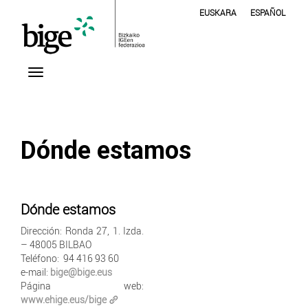
EUSKARA
ESPAÑOL
Dónde estamos
Dónde estamos
Dirección: Ronda 27, 1. Izda.
– 48005 BILBAO
Teléfono: 94 416 93 60
e-mail:
bige@bige.eus
Página web:
www.ehige.eus/bige