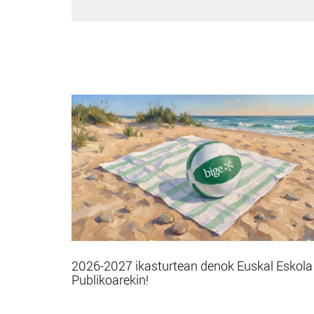
2026-2027 ikasturtean denok Euskal Eskola
Publikoarekin!