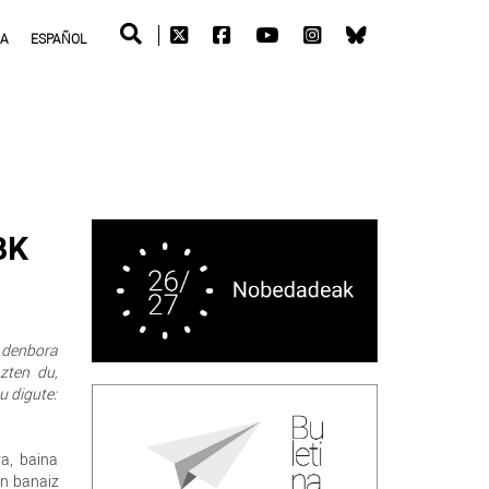
RA
ESPAÑOL
BK
e denbora
azten du,
u digute:
ra, baina
en banaiz