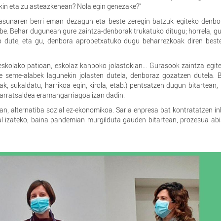
ekin eta zu asteazkenean? Nola egin genezake?”
asunaren berri eman dezagun eta beste zeregin batzuk egiteko denbo
e. Behar dugunean gure zaintza-denborak trukatuko ditugu; horrela, g
ko dute, eta gu, denbora aprobetxatuko dugu beharrezkoak diren best
 eskolako patioan, eskolaz kanpoko jolastokian… Gurasook zaintza egi
 seme-alabek lagunekin jolasten dutela, denboraz gozatzen dutela. B
k, sukaldatu, harrikoa egin, kirola, etab.) pentsatzen dugun bitartean
, arratsaldea eramangarriagoa izan dadin.
, alternatiba sozial ez-ekonomikoa. Saria enpresa bat kontratatzen in
hal izateko, baina pandemian murgilduta gauden bitartean, prozesua ab