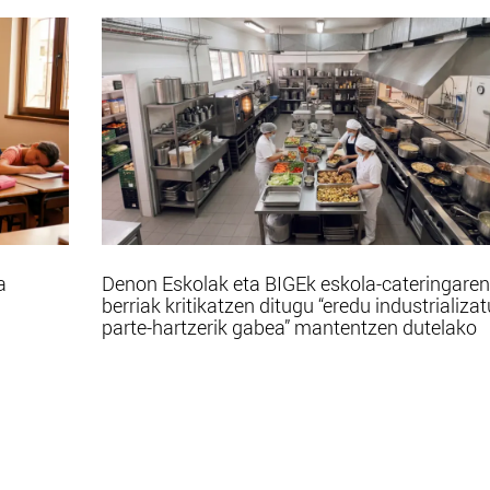
a
Denon Eskolak eta BIGEk eskola-cateringaren
berriak kritikatzen ditugu “eredu industrializa
parte-hartzerik gabea” mantentzen dutelako