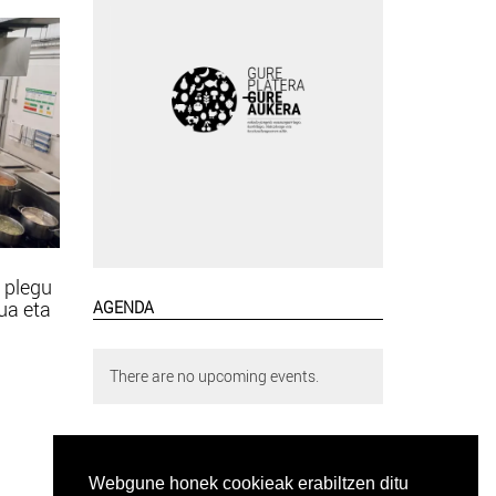
 plegu
tua eta
AGENDA
There are no upcoming events.
Webgune honek cookieak erabiltzen ditu