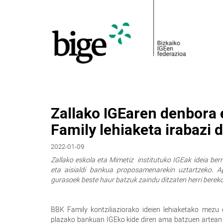
Zallako IGEaren denbora 
Family lehiaketa irabazi 
2022-01-09
Zallako eskola eta Mimetiz institutuko IGEak ideia ber
eta aisialdi bankua proposamenarekin uztartzeko. Apl
gurasoek beste haur batzuk zaindu ditzaten herri bereko
BBK Family kontziliaziorako ideien lehiaketako mezu e
plazako bankuan IGEko kide diren ama batzuen artean 