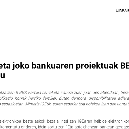
EUSKA
eta joko bankuaren proiektuak B
du
ritzaileen II BBK Familia Lehiaketa irabazi zuen joan den abenduan, ber
ikazio horrek herriko familiek duten denbora disponibilitatea adier
 espazioetan. Mimetiz IGEtik, euren esperientzia nolakoa izan den kontat
lektronikoa beste askok bezala iritsi zen IGEaren helbide elektroniko
komentatu ondoren, ideia sortu zen. “Eta astelehenean parkean geratz