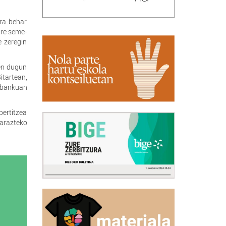
ra behar
ure seme-
e zeregin
ten dugun
itartean,
, bankuan
bertitzea
iarazteko