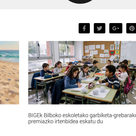
BIGEk Bilboko eskoletako garbiketa-grebarak
premiazko irtenbidea eskatu du