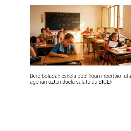
Bero-boladak eskola publikoan inbertsio falt
agerian uzten duela salatu du BIGEk