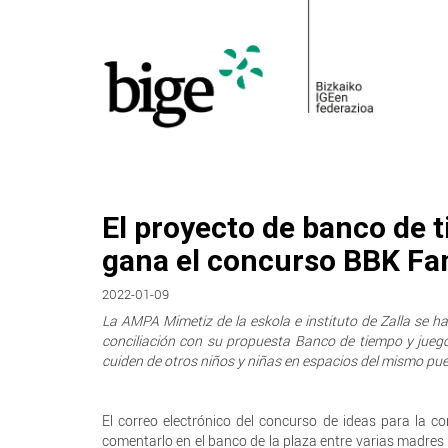
El proyecto de banco de 
gana el concurso BBK Fa
2022-01-09
La AMPA Mimetiz de la eskola e instituto de Zalla se 
conciliación con su propuesta Banco de tiempo y juego
cuiden de otros niños y niñas en espacios del mismo pu
El correo electrónico del concurso de ideas para la c
comentarlo en el banco de la plaza entre varias madres 