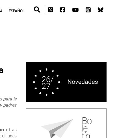
RA
ESPAÑOL
a
s para la
 y padres
pero tras
 el lunes