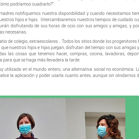
 ¿Cómo podríamos cuadrarlo?”.
y madres notifiquemos nuestra disponibilidad y cuando necesitamos ti
e nuestros hijos e hijas. Intercambiaremos nuestros tiempos de cuidado c
uirán disfrutando de sus horas de ocio con sus amigos y amigas, y po
as necesarias.
atio de colegio, extraescolares… Todos los sitios donde los progenitore
s que nuestros hijos e hijas juegan, disfrutan del tiempo con sus amigas 
as las cosas que tenemos hacer, compras, cocina, lavadoras, deport
 para que se haga más llevadera la tarde.
 utilizada en el mundo entero, una alternativa social no económica. L
alice la aplicación y poder usarla cuanto antes, aunque sin olvidarnos 