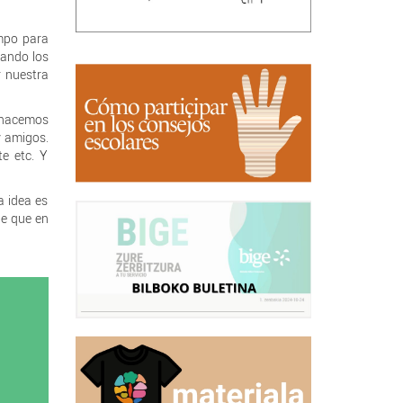
empo para
uando los
r nuestra
s hacemos
y amigos.
e etc. Y
a idea es
de que en