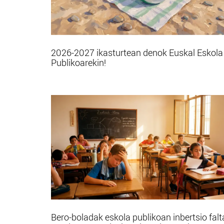
2026-2027 ikasturtean denok Euskal Eskola
Publikoarekin!
Bero-boladak eskola publikoan inbertsio falt