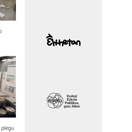
o
 plegu