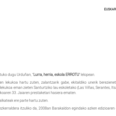
EUSKA
atuko dugu Urduñan, “
Lurra, herria, eskola ERROTU
” lelopean.
ren lekukoa hartu zuten, zalantzarik gabe, ekitaldiko unerik bereziene
lekukoa eman zieten Santurtziko lau eskoletako (Las Viñas, Serantes, I
likoaren 33. Jaiaren prestaketari hasiera ematen.
alkateak ere parte hartu zuten.
ezkerraldera itzuliko da, 2008an Barakaldon egindako azken edizioaren