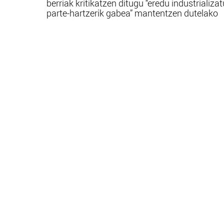
berriak kritikatzen ditugu “eredu industrializa
parte-hartzerik gabea” mantentzen dutelako