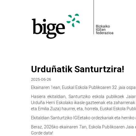
Urduñatik Santurtzira!
2025-06-26
Ekainaren 1ean, Euskal Eskola Publikoaren 32. jaia osp
Hasiera ekitaldian, Santurtziko eskola publikoek Jaia
Urduña Herri Eskolako ikasle gazteenak eta zaharrenak 
eta Emilia Zuza) haurrei, eta, horrela, Euskal Eskola Pub
Ekitaldian Santurtziko IGEetako ordezkariak eta herriko 
Beraz, 2026ko ekainaren 7an, Eskola Publikoaren Jaia 
Gorde data!