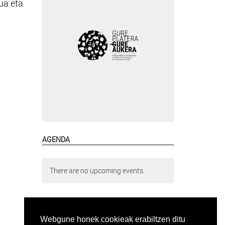
tua eta
AGENDA
There are no upcoming events.
Webgune honek cookieak erabiltzen ditu