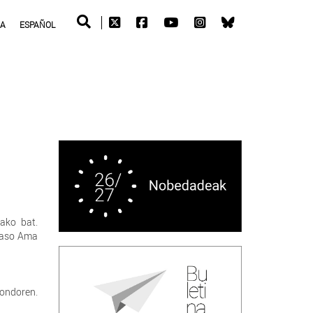
RA
ESPAÑOL
tako bat.
tsaso Ama
 ondoren.