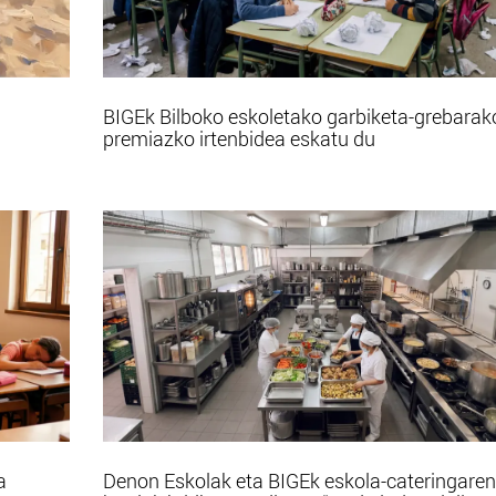
BIGEk Bilboko eskoletako garbiketa-grebarak
premiazko irtenbidea eskatu du
a
Denon Eskolak eta BIGEk eskola-cateringaren