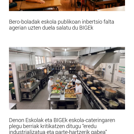
Bero-boladak eskola publikoan inbertsio falta
agerian uzten duela salatu du BIGEk
Denon Eskolak eta BIGEk eskola-cateringaren
plegu berriak kritikatzen ditugu “eredu
industrializatua eta parte-hartzerik gabea”