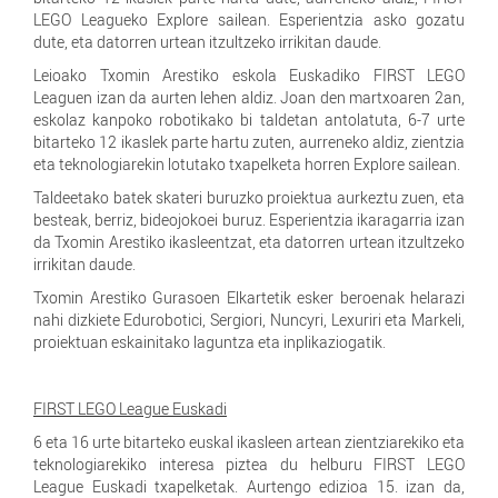
LEGO Leagueko Explore sailean. Esperientzia asko gozatu
dute, eta datorren urtean itzultzeko irrikitan daude.
Leioako Txomin Arestiko eskola Euskadiko FIRST LEGO
Leaguen izan da aurten lehen aldiz. Joan den martxoaren 2an,
eskolaz kanpoko robotikako bi taldetan antolatuta, 6-7 urte
bitarteko 12 ikaslek parte hartu zuten, aurreneko aldiz, zientzia
eta teknologiarekin lotutako txapelketa horren Explore sailean.
Taldeetako batek skateri buruzko proiektua aurkeztu zuen, eta
besteak, berriz, bideojokoei buruz. Esperientzia ikaragarria izan
da Txomin Arestiko ikasleentzat, eta datorren urtean itzultzeko
irrikitan daude.
Txomin Arestiko Gurasoen Elkartetik esker beroenak helarazi
nahi dizkiete Edurobotici, Sergiori, Nuncyri, Lexuriri eta Markeli,
proiektuan eskainitako laguntza eta inplikaziogatik.
FIRST LEGO League Euskadi
6 eta 16 urte bitarteko euskal ikasleen artean zientziarekiko eta
teknologiarekiko interesa piztea du helburu FIRST LEGO
League Euskadi txapelketak. Aurtengo edizioa 15. izan da,