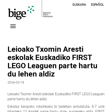
EUSKARA
ESPAÑOL
Leioako Txomin Aresti
eskolak Euskadiko FIRST
LEGO Leaguen parte hartu
du lehen aldiz
2024-03-19
Leioako Txomin Aresti eskolak Euskadiko FIRST LEGO Leaguen
parte hartu du lehen aldiz.
Eskolaz kanpoko robotikako bi taldetan antolatuta, 6-7 urte
bitarteko 12 ikaslek parte hartu dute, aurreneko aldiz, FIRST