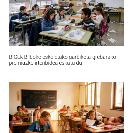
BIGEk Bilboko eskoletako garbiketa-grebarako
premiazko irtenbidea eskatu du