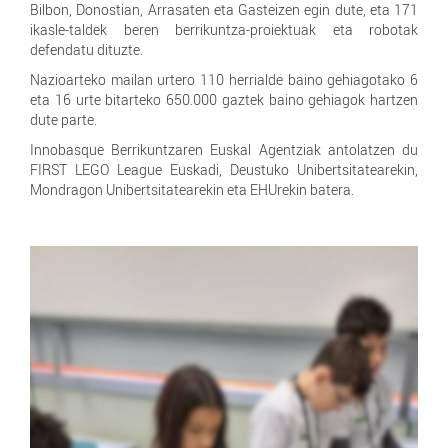
Bilbon, Donostian, Arrasaten eta Gasteizen egin dute, eta 171
ikasle-taldek beren berrikuntza-proiektuak eta robotak
defendatu dituzte.
Nazioarteko mailan urtero 110 herrialde baino gehiagotako 6
eta 16 urte bitarteko 650.000 gaztek baino gehiagok hartzen
dute parte.
Innobasque Berrikuntzaren Euskal Agentziak antolatzen du
FIRST LEGO League Euskadi, Deustuko Unibertsitatearekin,
Mondragon Unibertsitatearekin eta EHUrekin batera.