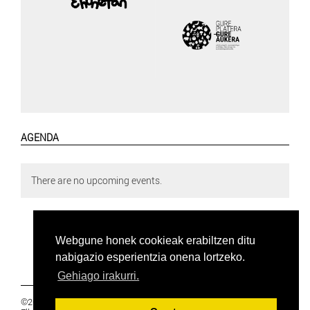
AGENDA
There are no upcoming events.
Webgune honek cookieak erabiltzen ditu
nabigazio esperientzia onena lortzeko.
Gehiago irakurri.
©2019 Euskal Herriko Ikasleen Gurasoen