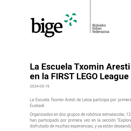
La Escuela Txomin Aresti 
en la FIRST LEGO League
2024-03-19
La Escuela Txomin Aresti de Leioa participa por prime
Euskadi.
Organizados en dos grupos de robótica extraescolar, 1
han participado por primera vez en la sección “Explo
disfrutado de muchas experiencias, y ya están deseando 