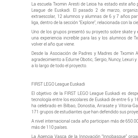
La escuela Txomin Aresti de Leioa ha estado este año
League de Euskadi. El pasado 2 de marzo, organiz
extraescolar, 12 alumnos y alumnas de 6 y 7 años par
liga, dentro de la sección “Explore”, relacionada con la ci
Uno de los grupos presentó su proyecto sobre skate y e
una experiencia increíble para las y los alumnos de 
volver el año que viene.
Desde la Asociación de Padres y Madres de Txomin Ar
agradecimiento a Edurne Obotic, Sergio, Nuncy, Lexuri y
a lo largo de todo el proyecto.
FIRST LEGO League Euskadi
El objetivo de la FIRST LEGO League Euskadi es despert
tecnología entre los escolares de Euskadi de entre 6 y 16
ha celebrado en Bilbao, Donostia, Arrasate y Vitoria-Ga
171 grupos de estudiantes que han defendido sus proyec
A nivel internacional cada año participan más de 650.0
más de 110 países.
La Agencia Vasca de la Innovación “Innobasque” org