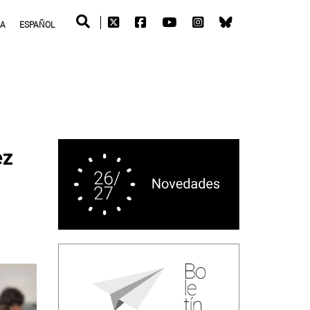
RA
ESPAÑOL
ez