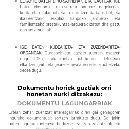
ELKARTE BATEN DIRU-SARRERAK ETA GASTUAK
: IGE
baten ekonomia, diru-sarrera nagusiei dagokienez,
kuota eta dirulaguntzetan oinarritzen da batik bat; eta
ikasleentzako eskolaz kanpoko jarduerak eta
familientzako prestakuntza-jarduerak izaten dira gastu
garrantzitsuenak.
IGE BATEN KUDEAKETA- ETA ZUZENDARITZA-
ORGANOAK
: Gurasoek eta legezko tutoreek osatzen
dugu IGEa, irakaskuntza publikoaren defentsak
elkartzen gaitu eta geure seme-alaben eskola hobetzeko
xedea dugu.
Dokumentu horiek guztiak orri
honetan aurki ditzakezu:
DOKUMENTU LAGUNGARRIAK
Urtean zehar, zuentzat interesgarriak diren gai gehiagoren
inguruko dokumentuak sortzen jarraituko dugu. Gai jakin
baten inguruan interesa baduzue, ez izan zalantzarik eta