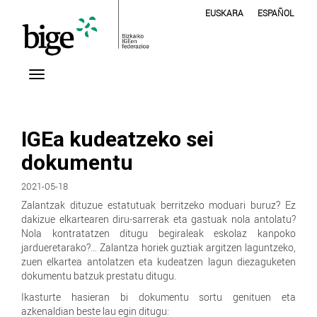
EUSKARA
ESPAÑOL
IGEa kudeatzeko sei
dokumentu
2021-05-18
Zalantzak dituzue estatutuak berritzeko moduari buruz? Ez
dakizue elkartearen diru-sarrerak eta gastuak nola antolatu?
Nola kontratatzen ditugu begiraleak eskolaz kanpoko
jardueretarako?… Zalantza horiek guztiak argitzen laguntzeko,
zuen elkartea antolatzen eta kudeatzen lagun diezaguketen
dokumentu batzuk prestatu ditugu.
Ikasturte hasieran bi dokumentu sortu genituen eta
azkenaldian beste lau egin ditugu: