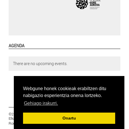
AGENDA
There are no upcoming events.
Webgune honek cookieak erabiltzen ditu
nabigazio esperientzia onena lortzeko.
Gehiago irakurri.
©2019 Euskal Herriko Ikasleen Gurasoen
Elkartea -
PRIBATUTASUNA
Onartu
Ronda 27, 1 Ezk, 48005 Bilbao, Bizkaia