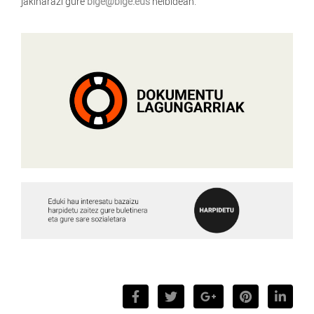
jakinarazi gure
bige@bige.eus
helbidean.