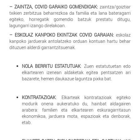
– ZAINTZA, COVID GARAIKO GOMENDIOAK:
zaintza/goiztiar
txikien zerbitzua beharrezkoa da familia eta lana bateragarri
egiteko, horregatik gomendio batzuk prestatu ditugu,
lagungarri izango direlakoan.
– ESKOLAZ KANPOKO EKINTZAK COVID GARAIAN:
eskolaz
kanpoko jarduerak antolatzeko orduan kontuan hartu behar
dituzuen alderdi garrantzitsuenak.
NOLA BERRITU ESTATUTUAK
: Zuen estatutuetan edo
elkartearen izenean aldaketak egitea pentsatzen ari
bazarete, hemen daukazue laguntza pixka bat.
KONTRATAZIOAK
: Elkarteak kontratazioak egiteko
modurik onena aukeratuko du, hainbat aldagairen
arabera: familien eta elkartearen eskuragarritasun
ekonomikoa, jarduera mota, espazioak eta denborak,
etab.