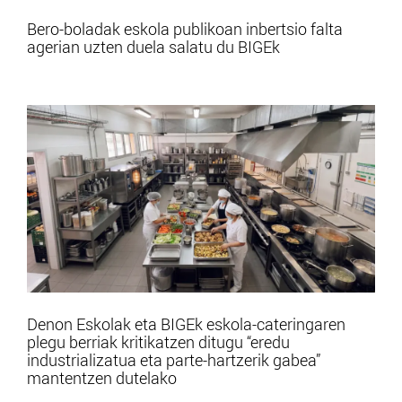
Bero-boladak eskola publikoan inbertsio falta
agerian uzten duela salatu du BIGEk
Denon Eskolak eta BIGEk eskola-cateringaren
plegu berriak kritikatzen ditugu “eredu
industrializatua eta parte-hartzerik gabea”
mantentzen dutelako