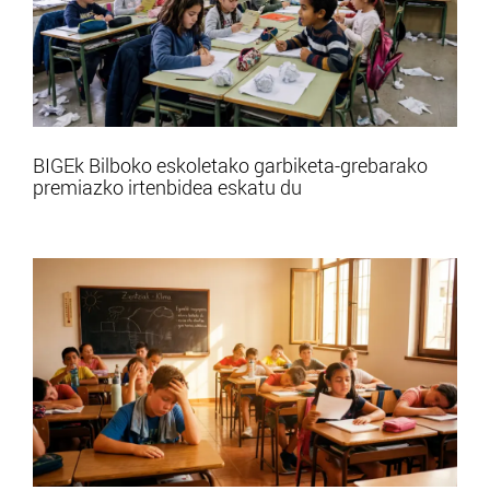
BIGEk Bilboko eskoletako garbiketa-grebarako
premiazko irtenbidea eskatu du