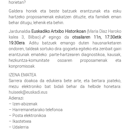
horietan?
Galdera horiek eta beste batzuek erantzunak eta esku
hartzeko proposamenak eskatzen dituzte, eta familiek eman
behar ditugu, lehenik eta behin.
Jardunaldia
Euskadiko Artxibo Historikoan
(Maria Diaz Haroko
kalea 3, Bilbao)
egingo da
otsailaren 11n, 17:30etik
19:30era
. Aditu batzuek emango duten hausnarketaren
ondoren, taldeak sortuko dira gogoeta egiteko eta zenbait gairi
erantzunak emateko: parte-hartzearen diagnostikoa, kausak,
hezkuntza-komunitate osoaren proposamenak eta
konpromisoak.
IZENA EMATEA
Sarrera doakoa da edukiera bete arte, eta bertara joateko,
mezu elektroniko bat bidali behar da helbide honetara:
huiseek@euskadi.eus
Adierazi:
– Izen-abizenak
– Harremanetarako telefonoa
– Posta elektronikoa
– Ikastetxea
– Udalerria