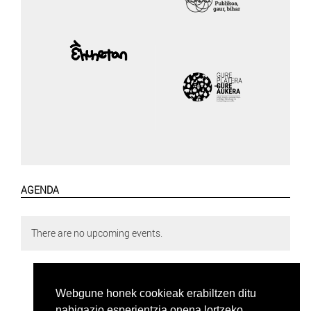
AGENDA
There are no upcoming events.
Webgune honek cookieak erabiltzen ditu
nabigazio esperientzia onena lortzeko.