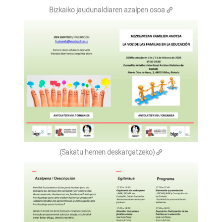
Bizkaiko jaudunaldiaren azalpen osoa
(Sakatu hemen deskargatzeko)