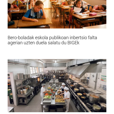
Bero-boladak eskola publikoan inbertsio falta
agerian uzten duela salatu du BIGEk