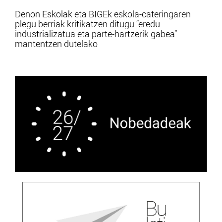
Denon Eskolak eta BIGEk eskola-cateringaren
plegu berriak kritikatzen ditugu “eredu
industrializatua eta parte-hartzerik gabea”
mantentzen dutelako