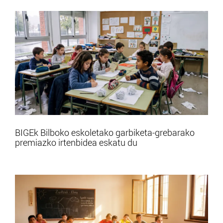
BIGEk Bilboko eskoletako garbiketa-grebarako
premiazko irtenbidea eskatu du