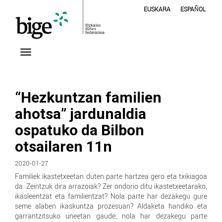
EUSKARA
ESPAÑOL
“Hezkuntzan familien
ahotsa” jardunaldia
ospatuko da Bilbon
otsailaren 11n
2020-01-27
Familiek ikastetxeetan duten parte hartzea gero eta txikiagoa
da. Zeintzuk dira arrazoiak? Zer ondorio ditu ikastetxeetarako,
ikasleentzat eta familientzat? Nola parte har dezakegu gure
seme alaben ikaskuntza prozesuan? Aldaketa handiko eta
garrantzitsuko uneetan gaude; nola har dezakegu parte