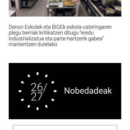
Denon Eskolak eta BIGEk eskola-cateringaren
plegu berriak kritikatzen ditugu “eredu
industrializatua eta parte-hartzerik gabea”
mantentzen dutelako