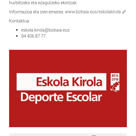
hurbiltzeko eta ezagutzeko ekintzak.
Informazioa eta izen-ematea:
www.bizkaia.eus/eskolakirola
Kontaktua:
eskola.kirola@bizkaia.eus
94 406 87 77