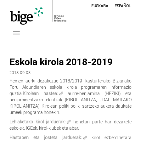
EUSKARA
ESPAÑOL
Eskola kirola 2018-2019
2018-09-03
Hemen aurki dezakezue 2018/2019 ikasturterako Bizkaiako
Foru Aldundiaren eskola kirola programaren informazio
guztia.
Kirolean hastea:
aurre-benjamina (HEZIKI) eta
benjaminentzako ekintzak (KIROL ANITZA, UDAL MAILAKO
KIROL ANITZA). Kirolean poliki poliki sartzeko aukera daukate
umeek programa honekin.
Lehiaketako kirol jarduerak:
honetan parte har dezakete
eskolek, IGEek, kirol-klubek eta abar.
Hastapen eta josteta jarduerak:
kirol ezberdinetara