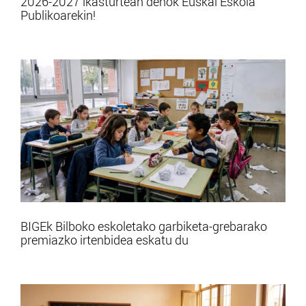
2026-2027 ikasturtean denok Euskal Eskola
Publikoarekin!
BIGEk Bilboko eskoletako garbiketa-grebarako
premiazko irtenbidea eskatu du