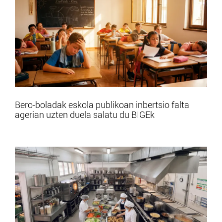
Bero-boladak eskola publikoan inbertsio falta
agerian uzten duela salatu du BIGEk