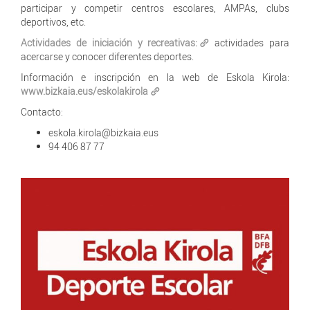
participar y competir centros escolares, AMPAs, clubs
deportivos, etc.
Actividades de iniciación y recreativas:
actividades para
acercarse y conocer diferentes deportes.
Información e inscripción en la web de Eskola Kirola:
www.bizkaia.eus/eskolakirola
Contacto:
eskola.kirola@bizkaia.eus
94 406 87 77