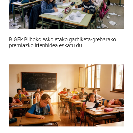
BIGEk Bilboko eskoletako garbiketa-grebarako
premiazko irtenbidea eskatu du