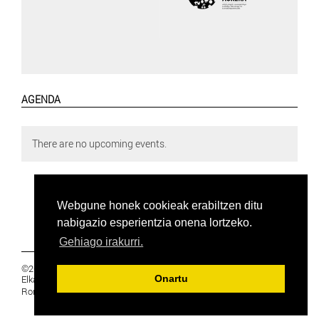
AGENDA
There are no upcoming events.
Webgune honek cookieak erabiltzen ditu
nabigazio esperientzia onena lortzeko.
Gehiago irakurri.
©2019 Euskal Herriko Ikasleen Gurasoen
Elkartea -
PRIBATUTASUNA
Onartu
Ronda 27, 1 Ezk, 48005 Bilbao, Bizkaia