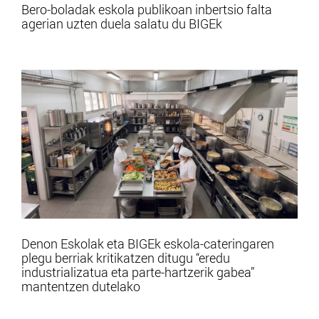
Bero-boladak eskola publikoan inbertsio falta
agerian uzten duela salatu du BIGEk
Denon Eskolak eta BIGEk eskola-cateringaren
plegu berriak kritikatzen ditugu “eredu
industrializatua eta parte-hartzerik gabea”
mantentzen dutelako