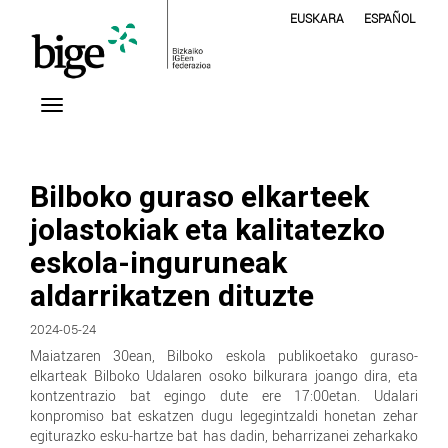
EUSKARA
ESPAÑOL
Bilboko guraso elkarteek
jolastokiak eta kalitatezko
eskola-inguruneak
aldarrikatzen dituzte
2024-05-24
Maiatzaren 30ean, Bilboko eskola publikoetako guraso-
elkarteak Bilboko Udalaren osoko bilkurara joango dira, eta
kontzentrazio bat egingo dute ere 17:00etan. Udalari
konpromiso bat eskatzen dugu legegintzaldi honetan zehar
egiturazko esku-hartze bat has dadin, beharrizanei zeharkako