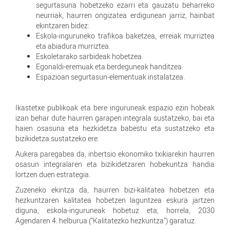
segurtasuna hobetzeko ezarri eta gauzatu beharreko
neurriak, haurren ongizatea erdigunean jarriz, hainbat
ekintzaren bidez:
Eskola-inguruneko trafikoa baketzea, erreiak murriztea
eta abiadura murriztea.
Eskoletarako sarbideak hobetzea.
Egonaldi-eremuak eta berdeguneak handitzea.
Espazioan segurtasun-elementuak instalatzea.
Ikastetxe publikoak eta bere inguruneak espazio ezin hobeak
izan behar dute haurren garapen integrala sustatzeko, bai eta
haien osasuna eta hezkidetza babestu eta sustatzeko eta
bizikidetza sustatzeko ere.
Aukera paregabea da, inbertsio ekonomiko txikiarekin haurren
osasun integralaren eta bizikidetzaren hobekuntza handia
lortzen duen estrategia.
Zuzeneko ekintza da, haurren bizi-kalitatea hobetzen eta
hezkuntzaren kalitatea hobetzen laguntzea eskura jartzen
diguna, eskola-inguruneak hobetuz eta, horrela, 2030
Agendaren 4. helburua (“Kalitatezko hezkuntza”) garatuz.