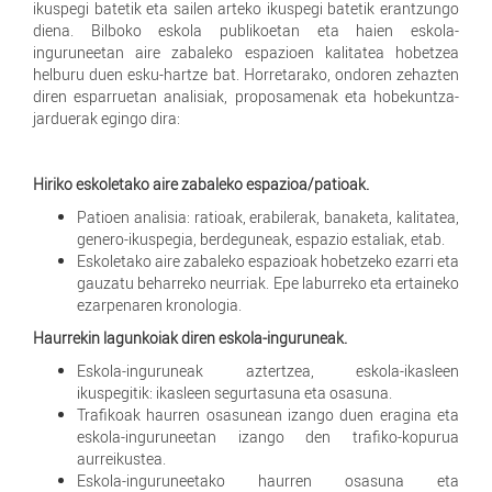
ikuspegi batetik eta sailen arteko ikuspegi batetik erantzungo
diena. Bilboko eskola publikoetan eta haien eskola-
inguruneetan aire zabaleko espazioen kalitatea hobetzea
helburu duen esku-hartze bat. Horretarako, ondoren zehazten
diren esparruetan analisiak, proposamenak eta hobekuntza-
jarduerak egingo dira:
Hiriko eskoletako aire zabaleko espazioa/patioak.
Patioen analisia: ratioak, erabilerak, banaketa, kalitatea,
genero-ikuspegia, berdeguneak, espazio estaliak, etab.
Eskoletako aire zabaleko espazioak hobetzeko ezarri eta
gauzatu beharreko neurriak. Epe laburreko eta ertaineko
ezarpenaren kronologia.
Haurrekin lagunkoiak diren eskola-inguruneak.
Eskola-inguruneak aztertzea, eskola-ikasleen
ikuspegitik: ikasleen segurtasuna eta osasuna.
Trafikoak haurren osasunean izango duen eragina eta
eskola-inguruneetan izango den trafiko-kopurua
aurreikustea.
Eskola-inguruneetako haurren osasuna eta