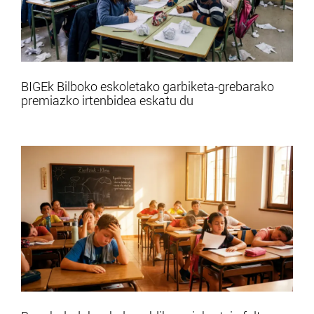
BIGEk Bilboko eskoletako garbiketa-grebarako
premiazko irtenbidea eskatu du