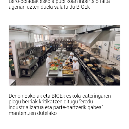
Bero-boladak eskola publikoan inbertsio falta
agerian uzten duela salatu du BIGEk
Denon Eskolak eta BIGEk eskola-cateringaren
plegu berriak kritikatzen ditugu “eredu
industrializatua eta parte-hartzerik gabea”
mantentzen dutelako