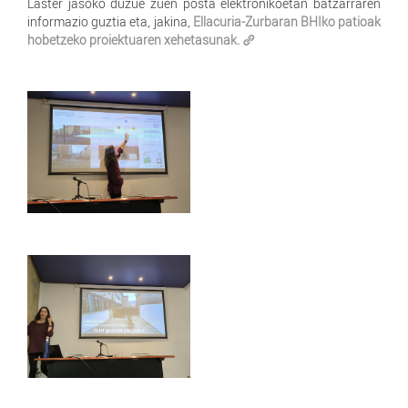
Laster jasoko duzue zuen posta elektronikoetan batzarraren
informazio guztia eta, jakina,
Ellacuria-Zurbaran BHIko patioak
hobetzeko proiektuaren xehetasunak.