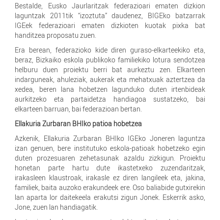
Bestalde, Eusko Jaurlaritzak federazioari ematen dizkion
laguntzak 2011tik “izoztuta” daudenez, BIGEko batzarrak
IGEek federazioari ematen dizkioten kuotak pixka bat
handitzea proposatu zuen.
Era berean, federazioko kide diren guraso-elkarteekiko eta,
beraz, Bizkaiko eskola publikoko familiekiko lotura sendotzea
helburu duen proiektu berri bat aurkeztu zen. Elkarteen
indarguneak, ahuleziak, aukerak eta mehatxuak aztertzea da
xedea, beren lana hobetzen lagunduko duten irtenbideak
aurkitzeko eta partaidetza handiagoa sustatzeko, bai
elkarteen barruan, bai federazioan bertan.
Ellakuria Zurbaran BHIko patioa hobetzea
Azkenik, Ellakuria Zurbaran BHIko IGEko Joneren laguntza
izan genuen, bere institutuko eskola-patioak hobetzeko egin
duten prozesuaren zehetasunak azaldu zizkigun. Proiektu
honetan parte hartu dute ikastetxeko zuzendaritzak,
irakasleen klaustroak, irakasle ez diren langileek eta, jakina,
familiek, baita auzoko erakundeek ere. Oso baliabide gutxirekin
lan aparta lor daitekeela erakutsi zigun Jonek. Eskerrik asko,
Jone, zuen lan handiagatik.