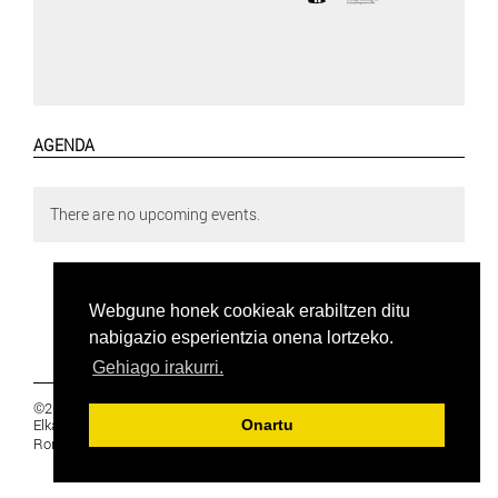
AGENDA
There are no upcoming events.
Webgune honek cookieak erabiltzen ditu
nabigazio esperientzia onena lortzeko.
Gehiago irakurri.
©2019 Euskal Herriko Ikasleen Gurasoen
Elkartea -
PRIBATUTASUNA
Onartu
Ronda 27, 1 Ezk, 48005 Bilbao, Bizkaia