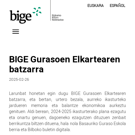
EUSKARA
ESPAÑOL
BIGE Gurasoen Elkartearen
batzarra
2025-02-26
Larunbat honetan egin dugu BIGE Gurasoen Elkartearen
batzarra, eta bertan, urtero bezala, aurreko ikasturteko
jardueren memoria eta balantze ekonomikoa aurkeztu
genituen. Aldi berean, 2024-2025 ikasturterako plana ezagutu
eta onartu genuen, dagoeneko ezagutzen dituzuen zenbait
berrikuntza biltzen dituena, hala nola Basauriko Guraso Eskola
berria eta Bilboko buletin digitala.