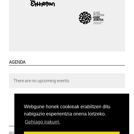
AGENDA
There are no upcoming events.
Webgune honek cookieak erabiltzen ditu
nabigazio esperientzia onena lortzeko.
Gehiago irakurri.
©2019 Euskal Herriko Ikasleen Gurasoen