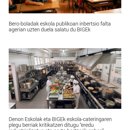
Bero-boladak eskola publikoan inbertsio falta
agerian uzten duela salatu du BIGEk
Denon Eskolak eta BIGEk eskola-cateringaren
plegu berriak kritikatzen ditugu “eredu