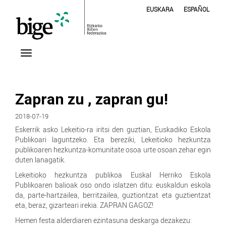
EUSKARA
ESPAÑOL
Zapran zu , zapran gu!
2018-07-19
Eskerrik asko Lekeitio-ra iritsi den guztian, Euskadiko Eskola
Publikoari laguntzeko.
Eta bereziki, Lekeitioko hezkuntza
publikoaren hezkuntza-komunitate osoa urte osoan zehar egin
duten lanagatik.
Lekeitioko hezkuntza publikoa Euskal Herriko Eskola
Publikoaren balioak oso ondo islatzen ditu: euskaldun eskola
da, parte-hartzailea, berritzailea, guztiontzat eta guztientzat
eta, beraz, gizarteari irekia.
ZAPRAN GAGOZ!
Hemen festa alderdiaren ezintasuna deskarga dezakezu: