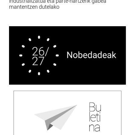
industrializatua eta parte-hartzerik gabea”
mantentzen dutelako