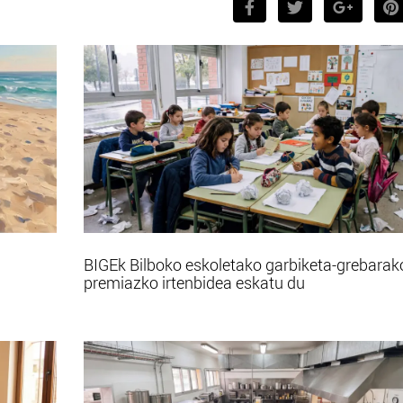
BIGEk Bilboko eskoletako garbiketa-grebarak
premiazko irtenbidea eskatu du