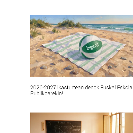
2026-2027 ikasturtean denok Euskal Eskola
Publikoarekin!