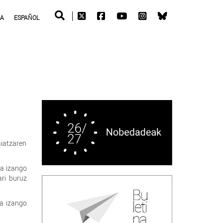
RA
ESPAÑOL
aiatzaren
ea izango
ari buruz
ea izango