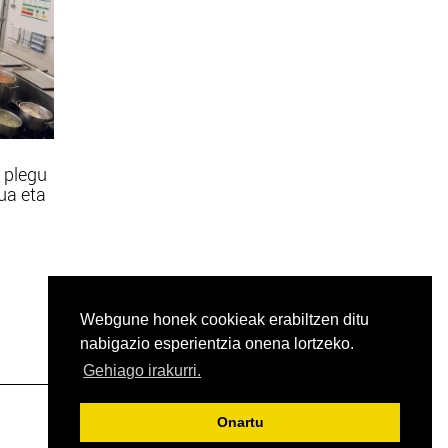
 plegu
tua eta
Webgune honek cookieak erabiltzen ditu
nabigazio esperientzia onena lortzeko.
Gehiago irakurri.
Onartu