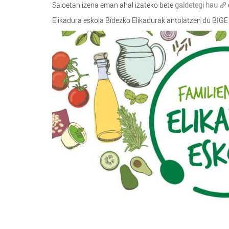
Saioetan izena eman ahal izateko bete
galdetegi hau
Elikadura eskola Bidezko Elikadurak antolatzen du BIGE