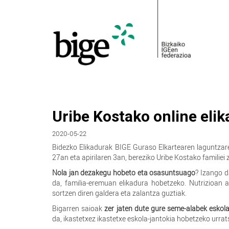
Uribe Kostako online eli
2020-05-22
Bidezko Elikadurak BIGE Guraso Elkartearen laguntzare
27an eta apirilaren 3an, bereziko Uribe Kostako familiei
Nola jan dezakegu hobeto eta osasuntsuago
? Izango d
da, familia-eremuan elikadura hobetzeko. Nutrizioan 
sortzen diren galdera eta zalantza guztiak.
Bigarren saioak
zer jaten dute gure seme-alabek eskol
da, ikastetxez ikastetxe eskola-jantokia hobetzeko urra