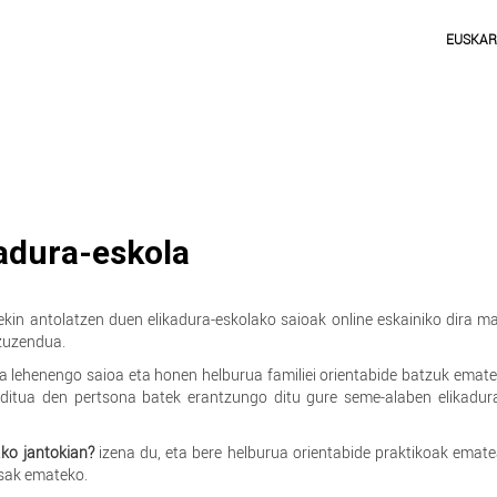
EUSKA
kadura-eskola
kin antolatzen duen elikadura-eskolako saioak online eskainiko dira m
 zuzendua.
a lehenengo saioa eta honen helburua familiei orientabide batzuk emat
aditua den pertsona batek erantzungo ditu gure seme-alaben elikadur
ako jantokian?
izena du, eta bere helburua orientabide praktikoak emat
tsak emateko.