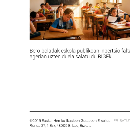
Bero-boladak eskola publikoan inbertsio falt
agerian uzten duela salatu du BIGEk
©2019 Euskal Herriko Ikasleen Gurasoen Elkartea -
PRIBATU
Ronda 27, 1 Ezk, 48005 Bilbao, Bizkaia