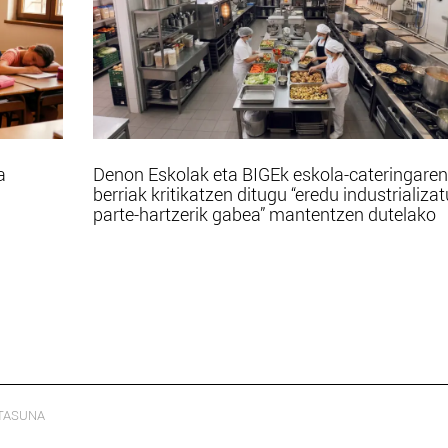
a
Denon Eskolak eta BIGEk eskola-cateringaren
berriak kritikatzen ditugu “eredu industrializa
parte-hartzerik gabea” mantentzen dutelako
TASUNA