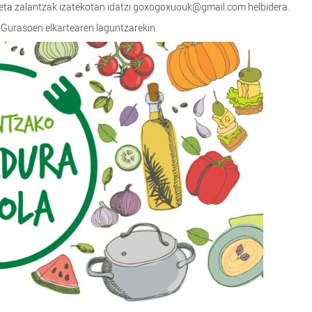
eta zalantzak izatekotan idatzi goxogoxuouk@gmail.com helbidera.
 Gurasoen elkartearen laguntzarekin.