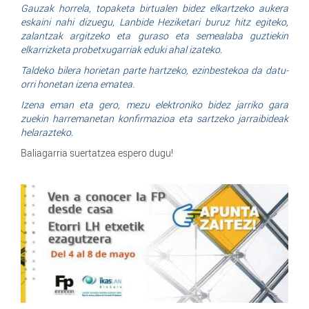
Gauzak horrela, topaketa birtualen bidez elkartzeko aukera
eskaini nahi dizuegu, Lanbide Heziketari buruz hitz egiteko,
zalantzak argitzeko eta guraso eta semealaba guztiekin
elkarrizketa probetxugarriak eduki ahal izateko.
Taldeko bilera horietan parte hartzeko, ezinbestekoa da datu-
orri honetan izena ematea.
Izena eman eta gero, mezu elektroniko bidez jarriko gara
zuekin harremanetan konfirmazioa eta sartzeko jarraibideak
helarazteko.
Baliagarria suertatzea espero dugu!