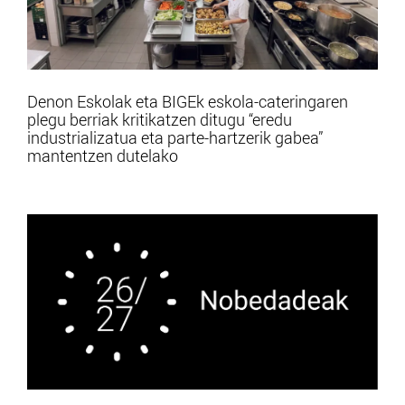
Denon Eskolak eta BIGEk eskola-cateringaren
plegu berriak kritikatzen ditugu “eredu
industrializatua eta parte-hartzerik gabea”
mantentzen dutelako