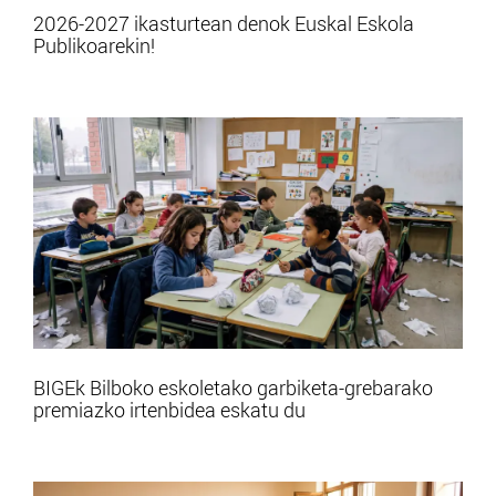
2026-2027 ikasturtean denok Euskal Eskola
Publikoarekin!
BIGEk Bilboko eskoletako garbiketa-grebarako
premiazko irtenbidea eskatu du