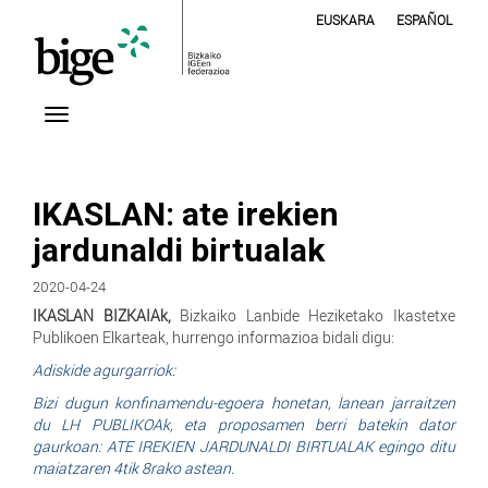
EUSKARA
ESPAÑOL
IKASLAN: ate irekien
jardunaldi birtualak
2020-04-24
IKASLAN BIZKAIAk,
Bizkaiko Lanbide Heziketako Ikastetxe
Publikoen Elkarteak, hurrengo informazioa bidali digu:
Adiskide agurgarriok:
Bizi dugun konfinamendu-egoera honetan, lanean jarraitzen
du LH PUBLIKOAk, eta proposamen berri batekin dator
gaurkoan: ATE IREKIEN JARDUNALDI BIRTUALAK egingo ditu
maiatzaren 4tik 8rako astean.