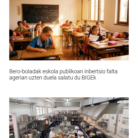
Bero-boladak eskola publikoan inbertsio falta
agerian uzten duela salatu du BIGEk