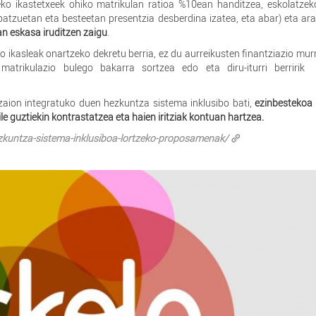
ko ikastetxeek ohiko matrikulan ratioa %10ean handitzea, eskolatzek
e batzuetan eta besteetan presentzia desberdina izatea, eta abar) eta ar
n eskasa iruditzen zaigu
.
 ikasleak onartzeko dekretu berria, ez du aurreikusten finantziazio murr
 matrikulazio bulego bakarra sortzea edo eta diru-iturri berririk 
zaion integratuko duen hezkuntza sistema inklusibo bati,
ezinbestekoa 
 guztiekin kontrastatzea eta haien iritziak kontuan hartzea.
zkuntza-sistema-inklusiboa-lortzeko-proposamenak/