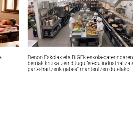
a
Denon Eskolak eta BIGEk eskola-cateringaren
berriak kritikatzen ditugu “eredu industrializa
parte-hartzerik gabea” mantentzen dutelako