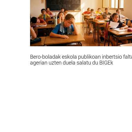
Bero-boladak eskola publikoan inbertsio falt
agerian uzten duela salatu du BIGEk