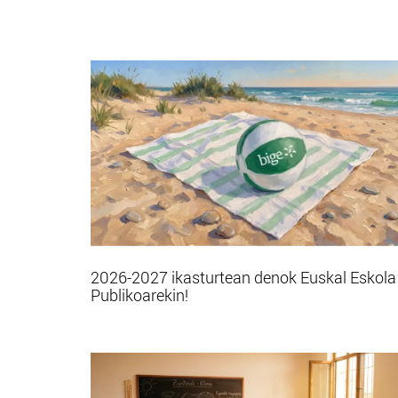
2026-2027 ikasturtean denok Euskal Eskola
Publikoarekin!