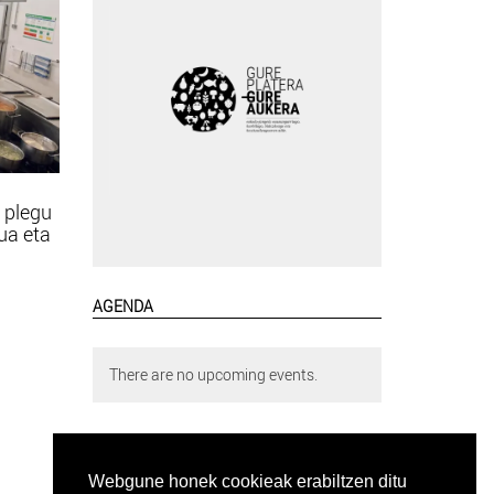
 plegu
tua eta
AGENDA
There are no upcoming events.
Webgune honek cookieak erabiltzen ditu