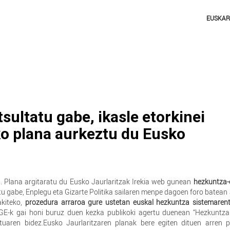
EUSKA
ultatu gabe, ikasle etorkinei
o plana aurkeztu du Eusko
I. Plana argitaratu du Eusko Jaurlaritzak Irekia web gunean
hezkuntza-
atu gabe, Enplegu eta Gizarte Politika sailaren menpe dagoen foro batean
akiteko,
prozedura arraroa gure ustetan euskal hezkuntza sistemarent
IGE-k gai honi buruz duen kezka publikoki agertu duenean “Hezkuntza
uaren bidez.Eusko Jaurlaritzaren planak bere egiten dituen arren 