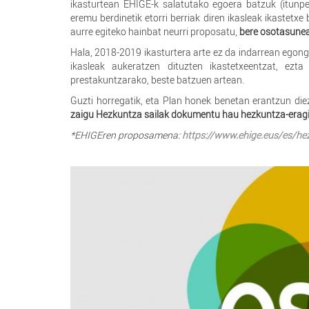
ikasturtean EHIGE-k salatutako egoera batzuk (itunpe
eremu berdinetik etorri berriak diren ikasleak ikastetx
aurre egiteko hainbat neurri proposatu,
bere osotasunea
Hala, 2018-2019 ikasturtera arte ez da indarrean egongo
ikasleak aukeratzen dituzten ikastetxeentzat, ezta
prestakuntzarako, beste batzuen artean.
Guzti horregatik, eta Plan honek benetan erantzun die
zaigu Hezkuntza sailak dokumentu hau hezkuntza-eragile
*EHIGEren proposamena:
https://www.ehige.eus/es/he