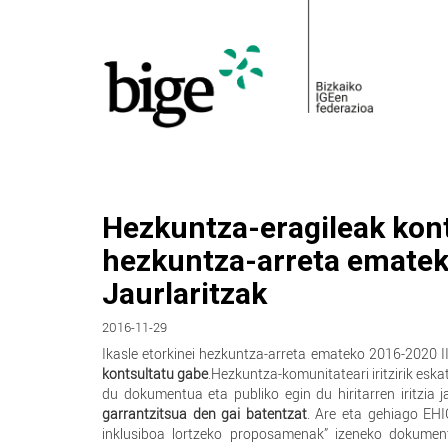
Hezkuntza-eragileak konts
hezkuntza-arreta ematek
Jaurlaritzak
2016-11-29
Ikasle etorkinei hezkuntza-arreta emateko 2016-2020 I
kontsultatu gabe
.Hezkuntza-komunitateari iritzirik esk
du dokumentua eta publiko egin du hiritarren iritzia j
garrantzitsua den gai batentzat
. Are eta gehiago EH
inklusiboa lortzeko proposamenak” izeneko dokument