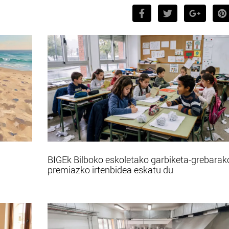
BIGEk Bilboko eskoletako garbiketa-grebarak
premiazko irtenbidea eskatu du