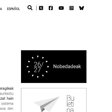
RA
ESPAÑOL
eragileak
 aurkeztu
zat hain
 sistema
pasa den