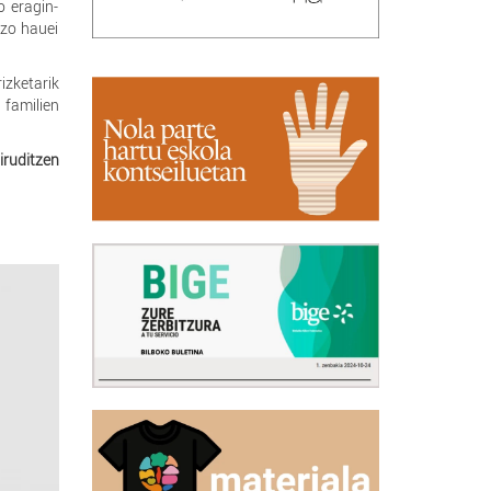
o eragin-
azo hauei
izketarik
familien
iruditzen