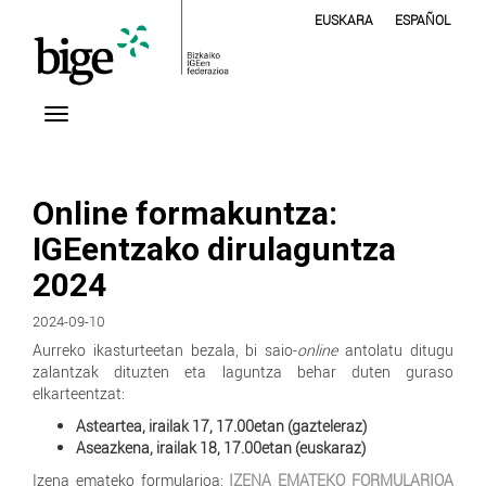
EUSKARA
ESPAÑOL
Online formakuntza:
IGEentzako dirulaguntza
2024
2024-09-10
Aurreko ikasturteetan bezala, bi saio-
online
antolatu ditugu
zalantzak dituzten eta laguntza behar duten guraso
elkarteentzat:
Asteartea, irailak 17, 17.00etan (gazteleraz)
Aseazkena, irailak 18, 17.00etan (euskaraz)
Izena emateko formularioa:
IZENA EMATEKO FORMULARIOA