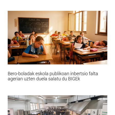
Bero-boladak eskola publikoan inbertsio falta
agerian uzten duela salatu du BIGEk