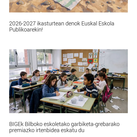
2026-2027 ikasturtean denok Euskal Eskola
Publikoarekin!
BIGEk Bilboko eskoletako garbiketa-grebarako
premiazko irtenbidea eskatu du