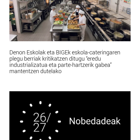
Denon Eskolak eta BIGEk eskola-cateringaren
plegu berriak kritikatzen ditugu “eredu
industrializatua eta parte-hartzerik gabea”
mantentzen dutelako