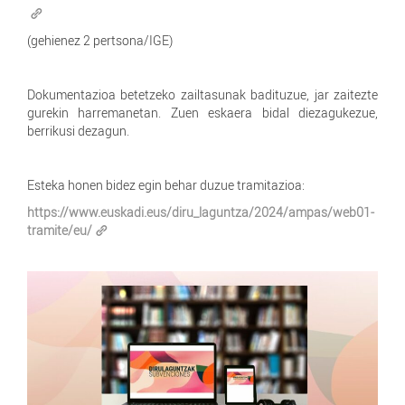
(gehienez 2 pertsona/IGE)
Dokumentazioa betetzeko zailtasunak badituzue, jar zaitezte
gurekin harremanetan. Zuen eskaera bidal diezagukezue,
berrikusi dezagun.
Esteka honen bidez egin behar duzue tramitazioa:
https://www.euskadi.eus/diru_laguntza/2024/ampas/web01-
tramite/eu/