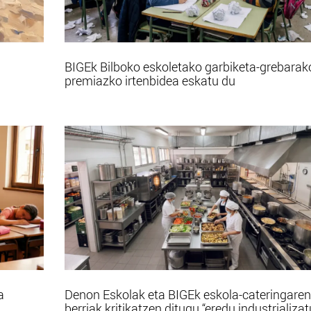
BIGEk Bilboko eskoletako garbiketa-grebarak
premiazko irtenbidea eskatu du
a
Denon Eskolak eta BIGEk eskola-cateringaren
berriak kritikatzen ditugu “eredu industrializa