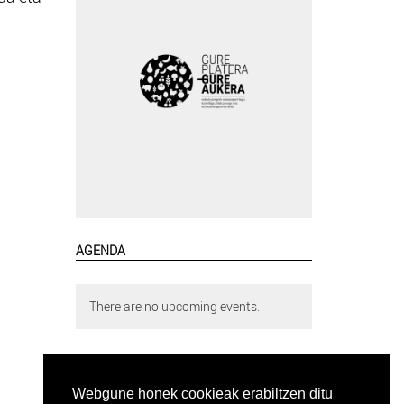
AGENDA
There are no upcoming events.
Webgune honek cookieak erabiltzen ditu