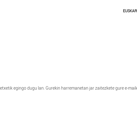
EUSKA
txetik egingo dugu lan. Gurekin harremanetan jar zaitezkete gure e-mail