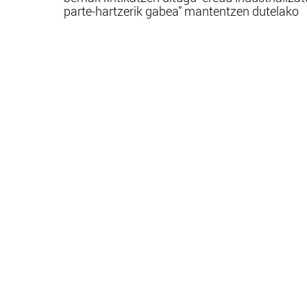
parte-hartzerik gabea” mantentzen dutelako