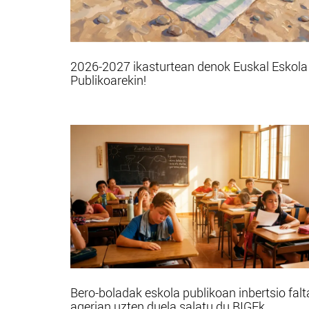
2026-2027 ikasturtean denok Euskal Eskola
Publikoarekin!
Bero-boladak eskola publikoan inbertsio falt
agerian uzten duela salatu du BIGEk