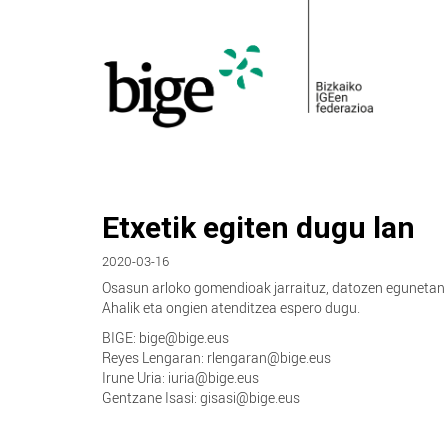
Etxetik egiten dugu lan
2020-03-16
Osasun arloko gomendioak jarraituz, datozen egunetan e
Ahalik eta ongien atenditzea espero dugu.
BIGE: bige@bige.eus
Reyes Lengaran: rlengaran@bige.eus
Irune Uria: iuria@bige.eus
Gentzane Isasi: gisasi@bige.eus