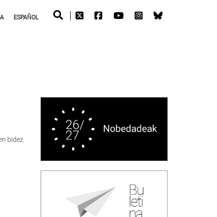
RA
ESPAÑOL
en bidez.