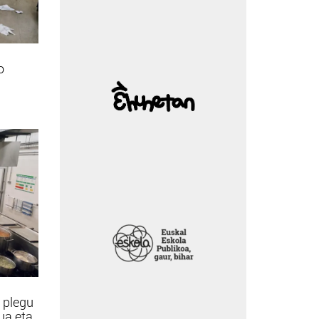
o
 plegu
tua eta