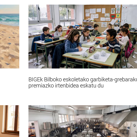
BIGEk Bilboko eskoletako garbiketa-grebarak
premiazko irtenbidea eskatu du