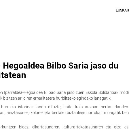
EUSKA
 Hegoaldea Bilbo Saria jaso du
itatean
n Iparraldea-Hegoaldea Bilbao Saria jaso zuen Eskola Solidarioak moda
izitzen ari diren errealitatera hurbiltzeko egindako lanagatik.
 buruzko istorioak landu dituzte, baita Irala auzoan bertan dauden 
an, aniztasunez, kolorez eta bertako biztanleen borroka irmoagatik ber
orkuntzen bidez, elkartasunaren, kulturartekotasunaren eta giza es