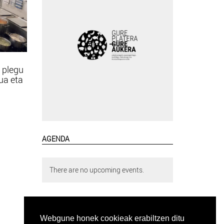
 plegu
tua eta
AGENDA
There are no upcoming events.
Webgune honek cookieak erabiltzen ditu