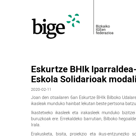
Eskurtze BHIk Iparraldea-
Eskola Solidarioak modal
2020-02-11
Joan den otsailaren 6an Eskurtze BHIk Bilboko Udalare
ikasleak munduko hainbat lekutan beste pertsona batzuk b
Ikastetxeko ikasleek eta irakasleek munduko bizitzei
buruzkoak ere. Errekaldeko barrutian, Bilboko hegoalde
Irala.
Erakusketa, bisita, proiekzio eta ikus-entzunezko s