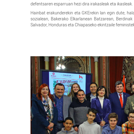
defentsaren esparruan hezi dira irakasleak eta ikasleak.
Hainbat erakunderekin eta GKErekin lan egin dute, hal
sozialean, Bakerako Elkarlanean Batzarean, Berdinak G
Salvador, Honduras eta Chiapaseko ekintzaile feministeki