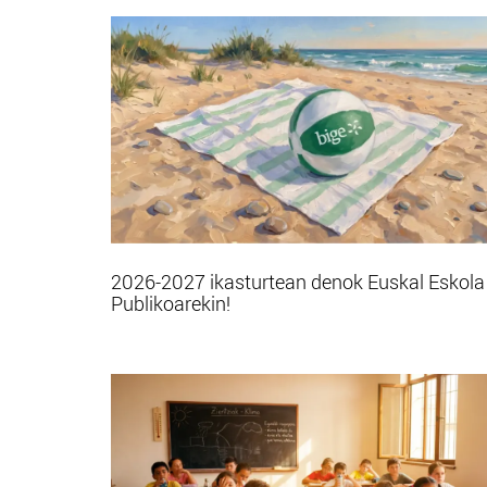
2026-2027 ikasturtean denok Euskal Eskola
Publikoarekin!