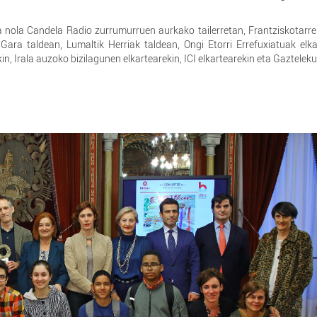
a nola Candela Radio zurrumurruen aurkako tailerretan, Frantziskotarre
ara taldean, Lumaltik Herriak taldean, Ongi Etorri Errefuxiatuak elka
n, Irala auzoko bizilagunen elkartearekin, ICI elkartearekin eta Gazteleku