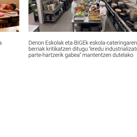
a
Denon Eskolak eta BIGEk eskola-cateringaren
berriak kritikatzen ditugu “eredu industrializa
parte-hartzerik gabea” mantentzen dutelako