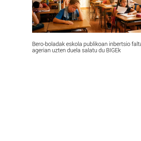
Bero-boladak eskola publikoan inbertsio falt
agerian uzten duela salatu du BIGEk