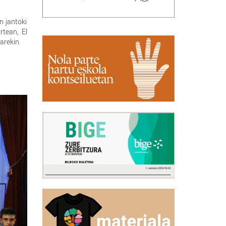
n jantoki
rtean, El
arekin.