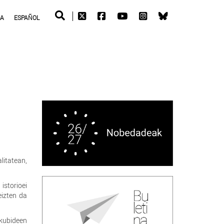
RA
ESPAÑOL
litatean,
istorioei
eizten da
kubideen