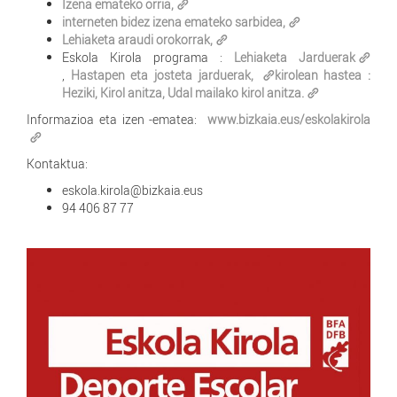
Izena emateko orria,
interneten bidez izena emateko sarbidea,
Lehiaketa araudi orokorrak,
Eskola Kirola programa :
Lehiaketa Jarduerak
,
Hastapen eta josteta jarduerak,
kirolean hastea :
Heziki, Kirol anitza, Udal mailako kirol anitza.
Informazioa eta izen -ematea:
www.bizkaia.eus/eskolakirola
Kontaktua:
eskola.kirola@bizkaia.eus
94 406 87 77