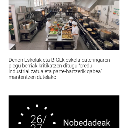
Denon Eskolak eta BIGEk eskola-cateringaren
plegu berriak kritikatzen ditugu “eredu
industrializatua eta parte-hartzerik gabea”
mantentzen dutelako