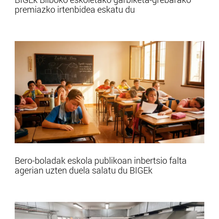
premiazko irtenbidea eskatu du
Bero-boladak eskola publikoan inbertsio falta
agerian uzten duela salatu du BIGEk