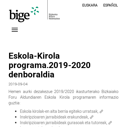
EUSKARA
ESPAÑOL
Eskola-Kirola
programa.2019-2020
denboraldia
2019-09-04
Hemen aurki dezakezue 2019/2020 ikasturterako Bizkaiako
Foru Aldundiaren Eskola Kirola programaren informazio
guztia:
Eskola kirolak-en alta berria egiteko urratsak,
Inskripzioaren jarraibideak erakundeak,
Inskripzioaren jarraibideak gurasoak eta tutoreak,