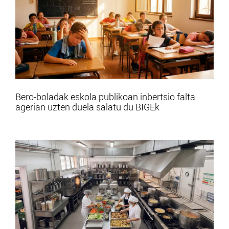
Bero-boladak eskola publikoan inbertsio falta
agerian uzten duela salatu du BIGEk