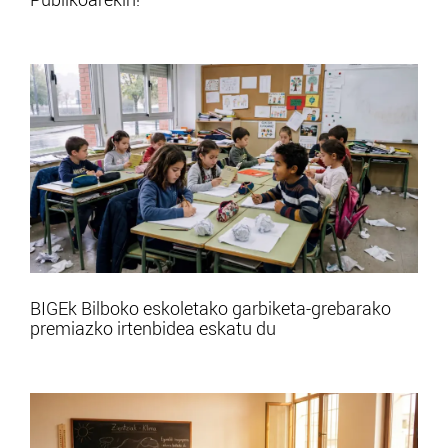
BIGEk Bilboko eskoletako garbiketa-grebarako
premiazko irtenbidea eskatu du