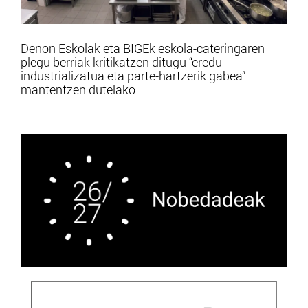
Denon Eskolak eta BIGEk eskola-cateringaren
plegu berriak kritikatzen ditugu “eredu
industrializatua eta parte-hartzerik gabea”
mantentzen dutelako