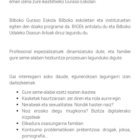
eman izena zure ikastetxeko Guraso Eskolan.
Bilboko Guraso Eskola Bilboko eskoletan eta institutuetan
egiten den doako programa da. BIGEk antolatu du eta Bilboko
Udaleko Osasun Arloak diruz lagundu du.
Profesional espezializatuek dinamizatuko dute, eta familiei
gure seme-alaben hezkuntza-prozesuan lagunduko digute.
Gai interesgarri asko daude, egunerokoan lagungarri izan
daitezkeenak:
Gure seme-alabei ezetz esaten ikastea
Kasketak haurtzaroan: zer diren eta nola aurre egin
Nerabeak eta sexualitatea: Nondik hasten naiz?
Noiz erosiko diegu mugikorra? Bizitza digitalerako
irizpideak
Elikadura osasungarria familian
Kontsumo problematikoen prebentzioa: drogak, jokoa,
pornografia…