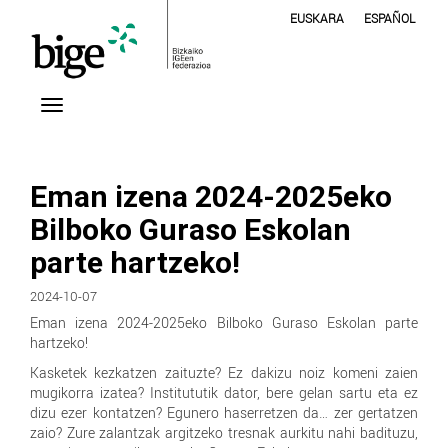
EUSKARA
ESPAÑOL
Eman izena 2024-2025eko
Bilboko Guraso Eskolan
parte hartzeko!
2024-10-07
Eman izena 2024-2025eko Bilboko Guraso Eskolan parte
hartzeko!
Kasketek kezkatzen zaituzte? Ez dakizu noiz komeni zaien
mugikorra izatea? Institututik dator, bere gelan sartu eta ez
dizu ezer kontatzen? Egunero haserretzen da… zer gertatzen
zaio? Zure zalantzak argitzeko tresnak aurkitu nahi badituzu,