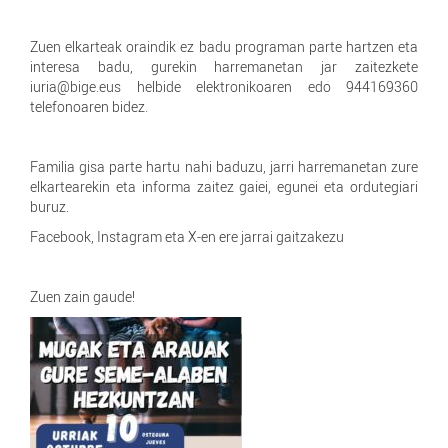
Zuen elkarteak oraindik ez badu programan parte hartzen eta
interesa badu, gurekin harremanetan jar zaitezkete
iuria@bige.eus helbide elektronikoaren edo 944169360
telefonoaren bidez.
Familia gisa parte hartu nahi baduzu, jarri harremanetan zure
elkartearekin eta informa zaitez gaiei, egunei eta ordutegiari
buruz.
Facebook, Instagram eta X-en ere jarrai gaitzakezu
Zuen zain gaude!