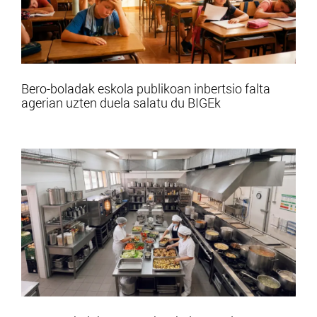
Bero-boladak eskola publikoan inbertsio falta
agerian uzten duela salatu du BIGEk