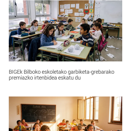
BIGEk Bilboko eskoletako garbiketa-grebarako
premiazko irtenbidea eskatu du