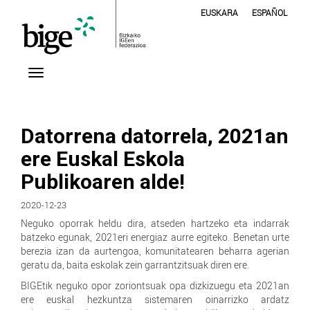
EUSKARA
ESPAÑOL
Datorrena datorrela, 2021an
ere Euskal Eskola
Publikoaren alde!
2020-12-23
Neguko oporrak heldu dira, atseden hartzeko eta indarrak
batzeko egunak, 2021eri energiaz aurre egiteko. Benetan urte
berezia izan da aurtengoa, komunitatearen beharra agerian
geratu da, baita eskolak zein garrantzitsuak diren ere.
BIGEtik neguko opor zoriontsuak opa dizkizuegu eta 2021an
ere euskal hezkuntza sistemaren oinarrizko ardatz