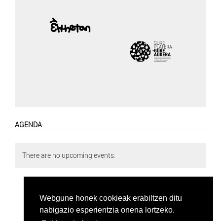
AGENDA
There are no upcoming events.
Webgune honek cookieak erabiltzen ditu
nabigazio esperientzia onena lortzeko.