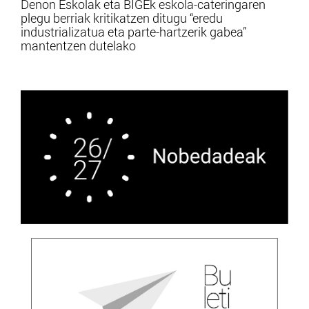
Denon Eskolak eta BIGEk eskola-cateringaren
plegu berriak kritikatzen ditugu “eredu
industrializatua eta parte-hartzerik gabea”
mantentzen dutelako