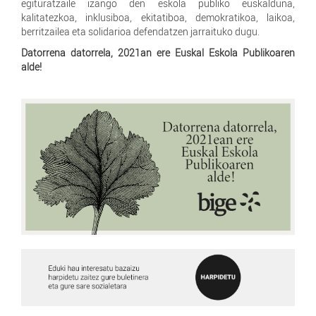
egituratzaile izango den eskola publiko euskalduna,
kalitatezkoa, inklusiboa, ekitatiboa, demokratikoa, laikoa,
berritzailea eta solidarioa defendatzen jarraituko dugu.
Datorrena datorrela, 2021an ere Euskal Eskola Publikoaren
alde!