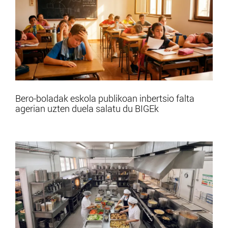
Bero-boladak eskola publikoan inbertsio falta
agerian uzten duela salatu du BIGEk