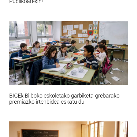
Publikoarekin!
BIGEk Bilboko eskoletako garbiketa-grebarako
premiazko irtenbidea eskatu du