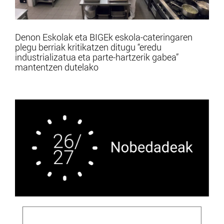
Denon Eskolak eta BIGEk eskola-cateringaren
plegu berriak kritikatzen ditugu “eredu
industrializatua eta parte-hartzerik gabea”
mantentzen dutelako