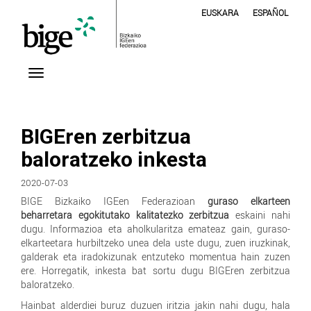
EUSKARA
ESPAÑOL
BIGEren zerbitzua
baloratzeko inkesta
2020-07-03
BIGE Bizkaiko IGEen Federazioan
guraso elkarteen
beharretara egokitutako kalitatezko zerbitzua
eskaini nahi
dugu. Informazioa eta aholkularitza emateaz gain, guraso-
elkarteetara hurbiltzeko unea dela uste dugu, zuen iruzkinak,
galderak eta iradokizunak entzuteko momentua hain zuzen
ere. Horregatik, inkesta bat sortu dugu BIGEren zerbitzua
baloratzeko.
Hainbat alderdiei buruz duzuen iritzia jakin nahi dugu, hala