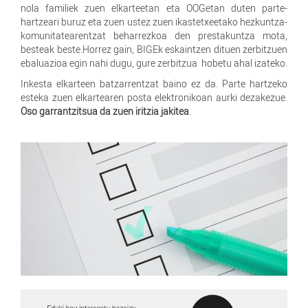
nola familiek zuen elkarteetan eta OOGetan duten parte-
hartzeari buruz eta zuen ustez zuen ikastetxeetako hezkuntza-
komunitatearentzat beharrezkoa den prestakuntza mota,
besteak beste.Horrez gain, BIGEk eskaintzen dituen zerbitzuen
ebaluazioa egin nahi dugu, gure zerbitzua hobetu ahal izateko.
Inkesta elkarteen batzarrentzat baino ez da. Parte hartzeko
esteka zuen elkartearen posta elektronikoan aurki dezakezue.
Oso garrantzitsua da zuen iritzia jakitea
.