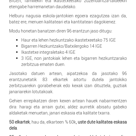
BIGEn, familiekin eta ikastetxeetako zuzendaritza-taldeekin
etengabe harremanetan daudelako.
Helburu nagusia eskola-jantokien egoera ezagutzea izan da,
batez ere, menuen kalitateari eta kantitateari dagokienez.
Modu honetan banatzen diren 96 erantzun jaso ditugu:
Haur eta lehen hezkuntzako ikastetxeetako 75 IGE
Bigarren Hezkuntzako/Batxilergoko 14 IGE
Ikastetxe integraletako 4 IGE
3 IGE, non jantokiak lehen eta bigarren hezkuntzarako
zerbitzua ematen duen.
Jasotako datuen artean, aipatzekoa da jasotako 96
erantzunetatik 83 elkartek aitortu dutela jantokiko
zerbitzuarekin gorabeherak edo kexak izan dituztela, guztiak
janariarekin lotutakoak.
Gehien errepikatzen diren kexen artean hauek nabarmentzen
dira: haragi eta arrain gutxi, aldez aurretik abisatu gabeko
aldaketak menuetan, janari eskasia eta kalitate txarra.
50 elkartek
, hau da, elkarteen % 60k
, uste dute kalitatea eskasa
dela
.