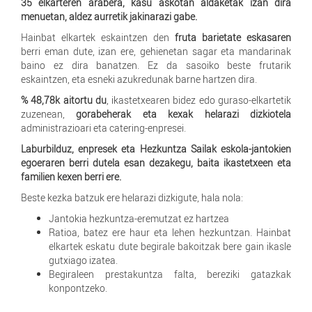
35 elkarteren arabera, kasu askotan aldaketak izan dira
menuetan, aldez aurretik jakinarazi gabe.
Hainbat elkartek eskaintzen den
fruta barietate eskasaren
berri eman dute, izan ere, gehienetan sagar eta mandarinak
baino ez dira banatzen. Ez da sasoiko beste frutarik
eskaintzen, eta esneki azukredunak barne hartzen dira.
% 48,78k aitortu du
, ikastetxearen bidez edo guraso-elkartetik
zuzenean,
gorabeherak eta kexak helarazi dizkiotela
administrazioari eta catering-enpresei.
Laburbilduz, enpresek eta Hezkuntza Sailak eskola-jantokien
egoeraren berri dutela esan dezakegu, baita ikastetxeen eta
familien kexen berri ere.
Beste kezka batzuk ere helarazi dizkigute, hala nola:
Jantokia hezkuntza-eremutzat ez hartzea
Ratioa, batez ere haur eta lehen hezkuntzan. Hainbat
elkartek eskatu dute begirale bakoitzak bere gain ikasle
gutxiago izatea.
Begiraleen prestakuntza falta, bereziki gatazkak
konpontzeko.