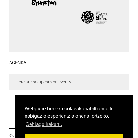
AGENDA
There are no upcoming events.
Webgune honek cookieak erabiltzen ditu
nabigazio esperientzia onena lortzeko.
Gehiago irakurri.
©2019 Euskal Herriko Ikasleen Gurasoen