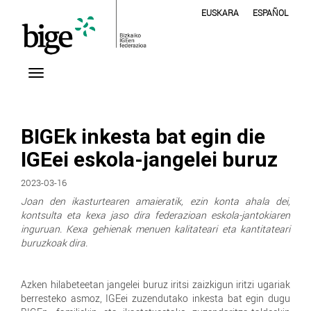
EUSKARA
ESPAÑOL
BIGEk inkesta bat egin die
IGEei eskola-jangelei buruz
2023-03-16
Joan den ikasturtearen amaieratik, ezin konta ahala dei,
kontsulta eta kexa jaso dira federazioan eskola-jantokiaren
inguruan. Kexa gehienak menuen kalitateari eta kantitateari
buruzkoak dira.
Azken hilabeteetan jangelei buruz iritsi zaizkigun iritzi ugariak
berresteko asmoz, IGEei zuzendutako inkesta bat egin dugu