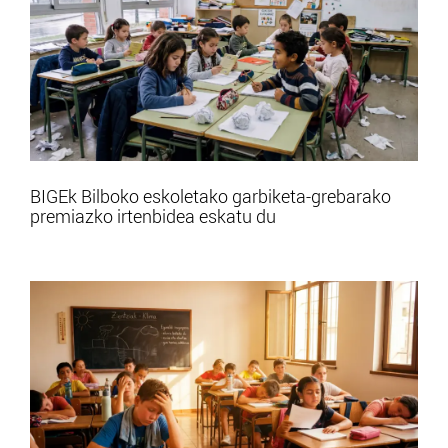
BIGEk Bilboko eskoletako garbiketa-grebarako
premiazko irtenbidea eskatu du