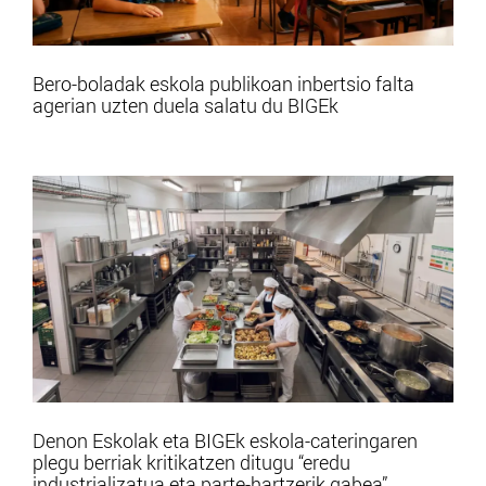
Bero-boladak eskola publikoan inbertsio falta
agerian uzten duela salatu du BIGEk
Denon Eskolak eta BIGEk eskola-cateringaren
plegu berriak kritikatzen ditugu “eredu
industrializatua eta parte-hartzerik gabea”