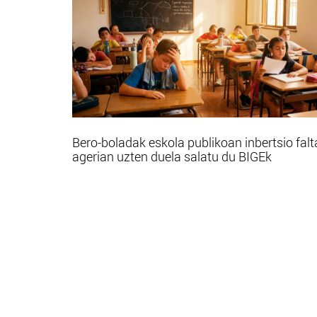
Bero-boladak eskola publikoan inbertsio falt
agerian uzten duela salatu du BIGEk