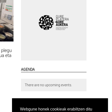
 plegu
tua eta
AGENDA
There are no upcoming events.
Webgune honek cookieak erabiltzen ditu