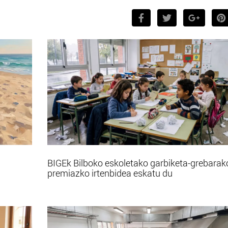
BIGEk Bilboko eskoletako garbiketa-grebarak
premiazko irtenbidea eskatu du