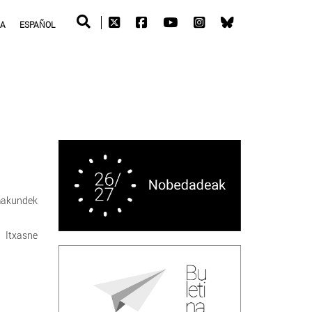
RA
ESPAÑOL
makundek
 Itxasne