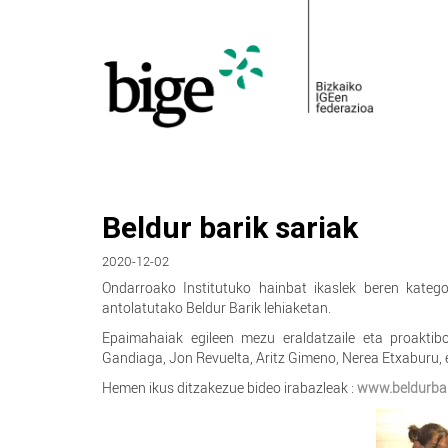
Beldur barik sariak
2020-12-02
Ondarroako Institutuko hainbat ikaslek beren katego
antolatutako Beldur Barik lehiaketan.
Epaimahaiak egileen mezu eraldatzaile eta proaktib
Gandiaga, Jon Revuelta, Aritz Gimeno, Nerea Etxaburu, e
Hemen ikus ditzakezue bideo irabazleak :
www.beldurbar