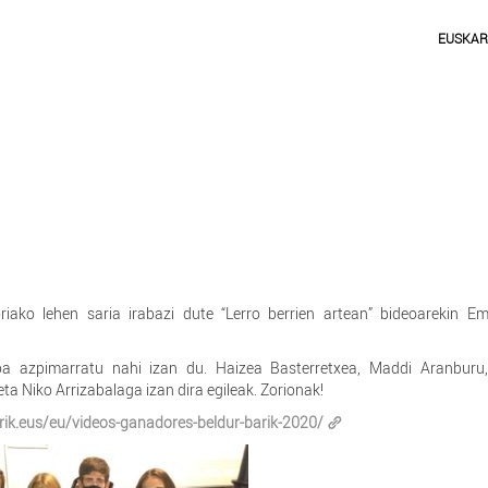
EUSKA
riako lehen saria irabazi dute “Lerro berrien artean” bideoarekin E
oa azpimarratu nahi izan du. Haizea Basterretxea, Maddi Aranburu,
ta Niko Arrizabalaga izan dira egileak. Zorionak!
ik.eus/eu/videos-ganadores-beldur-barik-2020/