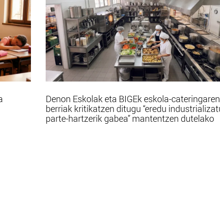
a
Denon Eskolak eta BIGEk eskola-cateringaren
berriak kritikatzen ditugu “eredu industrializa
parte-hartzerik gabea” mantentzen dutelako