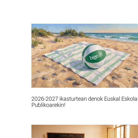
2026-2027 ikasturtean denok Euskal Eskola
Publikoarekin!