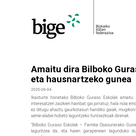
Amaitu dira Bilboko Gura
eta hausnartzeko gunea
2025-06-04
Ikasturte honetako Bilboko Guraso Eskolak amaitu dir
interesatzen zaizkien hainbat gai jorratuz, hala nola e
ez ditugu ahaztu gaurkotasun handiko gaiak, mugikorre
seme-alabei hobeto laguntzeko funtsezkoak direnak.
“Bilboko Guraso Eskolak – Familia Osasunerako Gunea
laguntzea da, eta haien garapenean lagunduko dut