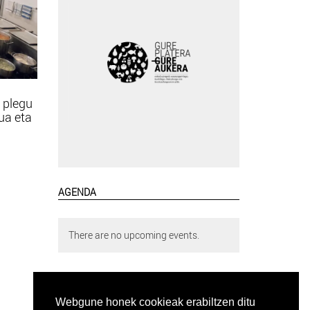
 plegu
tua eta
AGENDA
There are no upcoming events.
Webgune honek cookieak erabiltzen ditu