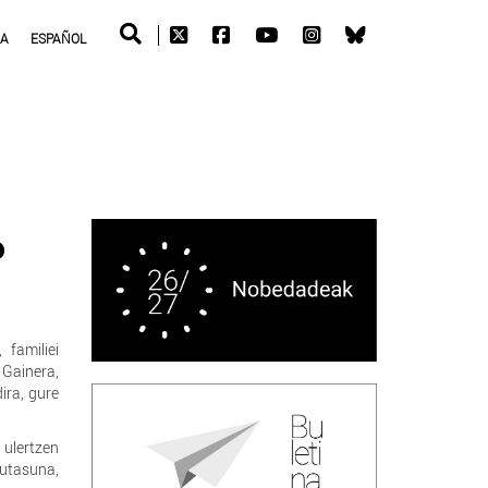
RA
ESPAÑOL
o
 familiei
 Gainera,
ira, gure
ulertzen
utasuna,