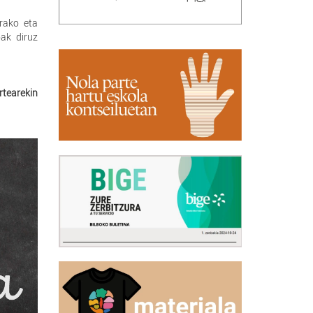
rako eta
ak diruz
rtearekin