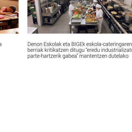
a
Denon Eskolak eta BIGEk eskola-cateringaren
berriak kritikatzen ditugu “eredu industrializa
parte-hartzerik gabea” mantentzen dutelako