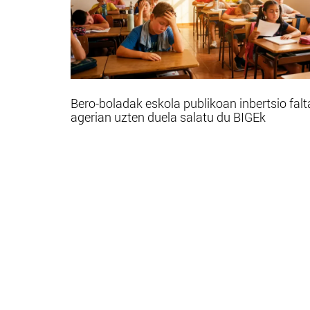
Bero-boladak eskola publikoan inbertsio falt
agerian uzten duela salatu du BIGEk