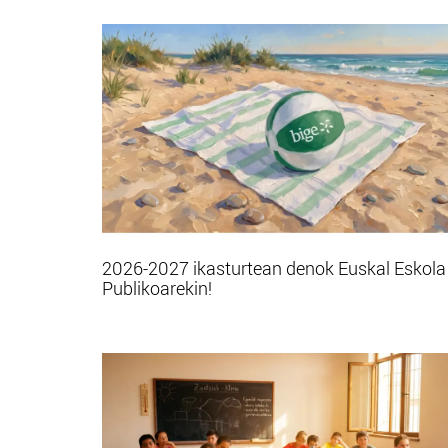
2026-2027 ikasturtean denok Euskal Eskola
Publikoarekin!