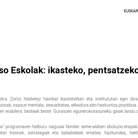
EUSKA
so Eskolak: ikasteko, pentsatzek
a. Zortzi hilabetez hainbat ikastetxetan eta institututan egin dira,
mozioak, osasun mentala, sexualitatea, elikadura edo hezkuntza positiboa.
n erabilera, besteak beste. Gurasoen egunerokotasuneko gaiak landu d
” programaren helburu nagusia familiei seme-alaben eboluzio-etapak 
en tresnak, estrategiak eta baliabideak ematea: hazkundea, held