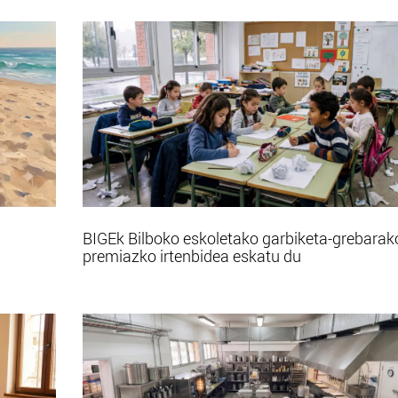
BIGEk Bilboko eskoletako garbiketa-grebarak
premiazko irtenbidea eskatu du