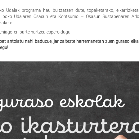
ko Udalak programa hau bultzatzen dute, topaketarako, elkarrizketa
Bilboko Udalaren Osasun eta Kontsumo – Osasun Sustapenaren Arlo
ezakete.
ehiagoren parte hartzea espero dugu.
bat antolatu nahi baduzue, jar zaitezte harremanetan zuen guraso elka
egu!