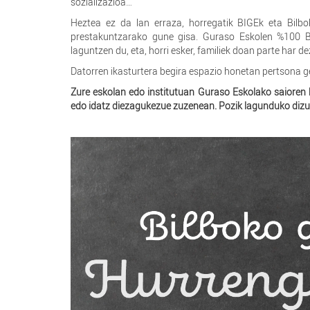
sozializazioa…
Heztea ez da lan erraza, horregatik BIGEk eta Bilbo
prestakuntzarako gune gisa. Guraso Eskolen %100 
laguntzen du, eta, horri esker, familiek doan parte har d
Datorren ikasturtera begira espazio honetan pertsona g
Zure eskolan edo institutuan Guraso Eskolako saioren 
edo idatz diezagukezue zuzenean. Pozik lagunduko dizu