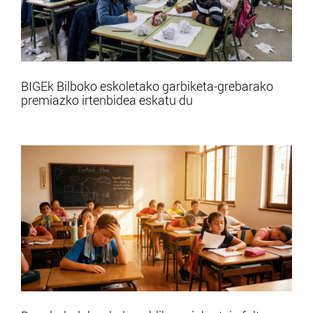
BIGEk Bilboko eskoletako garbiketa-grebarako
premiazko irtenbidea eskatu du