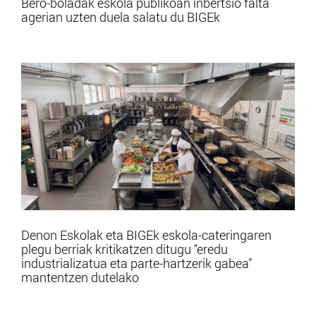
Bero-boladak eskola publikoan inbertsio falta
agerian uzten duela salatu du BIGEk
Denon Eskolak eta BIGEk eskola-cateringaren
plegu berriak kritikatzen ditugu “eredu
industrializatua eta parte-hartzerik gabea”
mantentzen dutelako