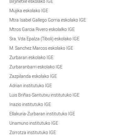
Birjinetxe eskolako IGE
Mujika eskolako IGE
Mtra Isabel Gallego Gorria eskolako IGE
Mtros Garcia Rivero eskolalko IGE
Sra. Vda Epalza (Tiboli) eskolako IGE
M. Sanchez Marcos eskolako IGE
Zurbaran eskolako IGE
Zurbaranbarri eskolako IGE
Zazpilanda eskolako IGE
Adrian institutuko IGE
Luis Briñas-Santutxu institutuko IGE
Inazio institutuko IGE
Ellakuria-Zurbaran institutuko IGE
Unamuno institutuko IGE
Zorrotza institutuko IGE