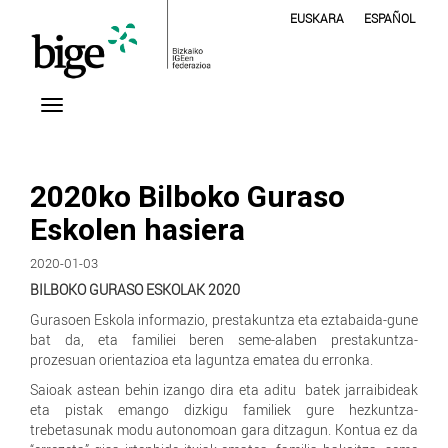
EUSKARA
ESPAÑOL
2020ko Bilboko Guraso
Eskolen hasiera
2020-01-03
BILBOKO GURASO ESKOLAK 2020
Gurasoen Eskola informazio, prestakuntza eta eztabaida-gune
bat da, eta familiei beren seme-alaben prestakuntza-
prozesuan orientazioa eta laguntza ematea du erronka.
Saioak astean behin izango dira eta aditu batek jarraibideak
eta pistak emango dizkigu familiek gure hezkuntza-
trebetasunak modu autonomoan gara ditzagun. Kontua ez da