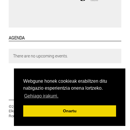
AGENDA
There are no upcoming events.
Webgune honek cookieak erabiltzen ditu
nabigazio esperientzia onena lortzeko.
Gehiago irakurri.
©2019 Euskal Herriko Ikasleen Gurasoen
Elkartea -
PRIBATUTASUNA
Onartu
Ronda 27, 1 Ezk, 48005 Bilbao, Bizkaia