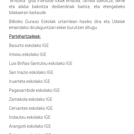
“errezeta” gisa irtenbide itxiak ematea, familia bakoitza, seme
eta alaba bakoitza desberdinak baitira, eta etengabeko
bilakaeran baitaude.
Bilboko Guraso Eskolak urtarrilean hasiko dira eta Udalak
emandako dirulaguntzari esker burutzen ditugu.
Partehartzaileak:
Basurto eskolako IGE
Intxixu eskolako IGE
Luis Briñas-Santutxu eskolako IGE
San Inazio eskolako IGE
Iruarteta eskolako IGE
Pagasarribide eskolako IGE
Zamakola eskolako IGE
Cervantes eskolako IGE
Indautxu eskolako IGE
Arangoiti eskolako IGE