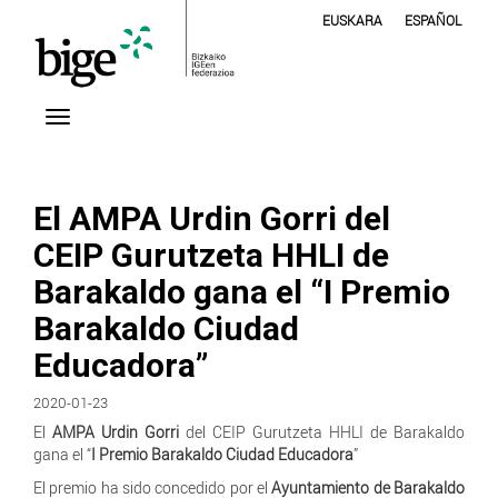
EUSKARA
ESPAÑOL
El AMPA Urdin Gorri del
CEIP Gurutzeta HHLI de
Barakaldo gana el “I Premio
Barakaldo Ciudad
Educadora”
2020-01-23
El
AMPA Urdin Gorri
del CEIP Gurutzeta HHLI de Barakaldo
gana el “
I Premio Barakaldo Ciudad Educadora
”
El premio ha sido concedido por el
Ayuntamiento de Barakaldo