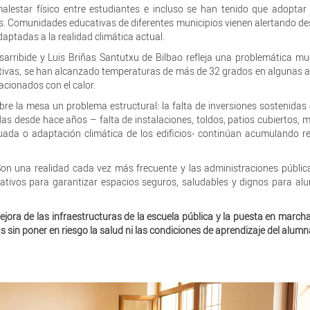
malestar físico entre estudiantes e incluso se han tenido que adopta
as. Comunidades educativas de diferentes municipios vienen alertando d
aptadas a la realidad climática actual.
sarribide y Luis Briñas Santutxu de Bilbao refleja una problemática 
vas, se han alcanzado temperaturas de más de 32 grados en algunas a
acionados con el calor.
re la mesa un problema estructural: la falta de inversiones sostenidas 
s desde hace años – falta de instalaciones, toldos, patios cubiertos, m
uada o adaptación climática de los edificios- continúan acumulando r
Son una realidad cada vez más frecuente y las administraciones públi
cativos para garantizar espacios seguros, saludables y dignos para a
ora de las infraestructuras de la escuela pública y la puesta en march
 sin poner en riesgo la salud ni las condiciones de aprendizaje del alum