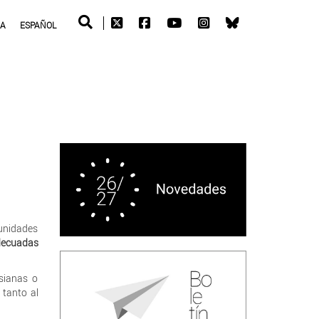
RA
ESPAÑOL
unidades
decuadas
sianas o
 tanto al