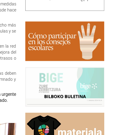
r medidas
esde hace
mucho más
ulas y se
en la red
ejora del
etrasos o
cas deben
lumnado y
a urgente
nado.