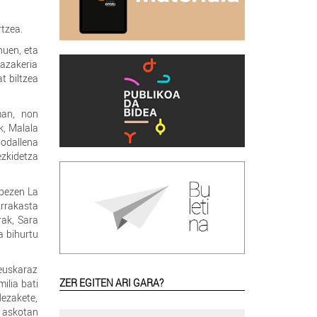
rtzea.
nuen, eta
razakeria
t biltzea
man, non
k, Malala
oodallena
ezkidetza
ópezen La
Arrakasta
rak, Sara
a bihurtu
 euskaraz
ZER EGITEN ARI GARA?
ilia bati
dezakete,
e askotan