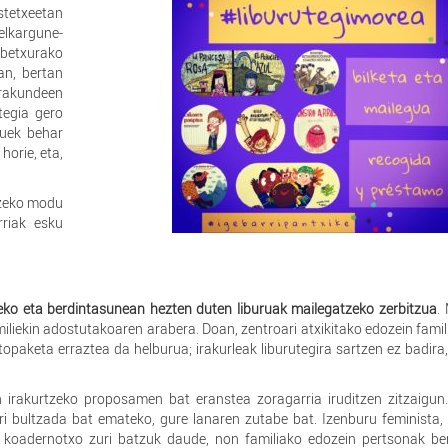
etxeetan
elkargune-
betxurako
an, bertan
rakundeen
tegia gero
zuek behar
horie, eta,
tzeko modu
rriak esku
beko eta berdintasunean hezten duten liburuak mailegatzeko zerbitzua
.
iekin adostutakoaren arabera. Doan, zentroari atxikitako edozein famil
 topaketa erraztea da helburua; irakurleak liburutegira sartzen ez badira,
an irakurtzeko proposamen bat eranstea zoragarria iruditzen zitzaigun.
i bultzada bat emateko, gure lanaren zutabe bat. Izenburu feminista,
 koadernotxo zuri batzuk daude, non familiako edozein pertsonak bere