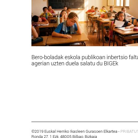
Bero-boladak eskola publikoan inbertsio falt
agerian uzten duela salatu du BIGEk
©2019 Euskal Herriko Ikasleen Gurasoen Elkartea -
PRIBATU
Ronda 27, 1 Ezk, 48005 Bilbao, Bizkaia