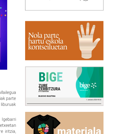
 Mailegua
iak parte
 liburuak
 Igebarri
 etxeetan
 iritzia,