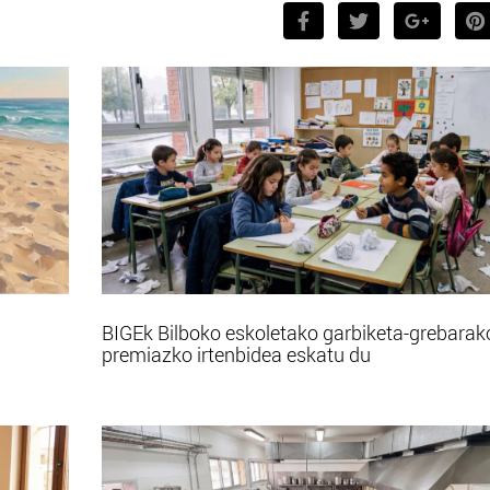
BIGEk Bilboko eskoletako garbiketa-grebarak
premiazko irtenbidea eskatu du