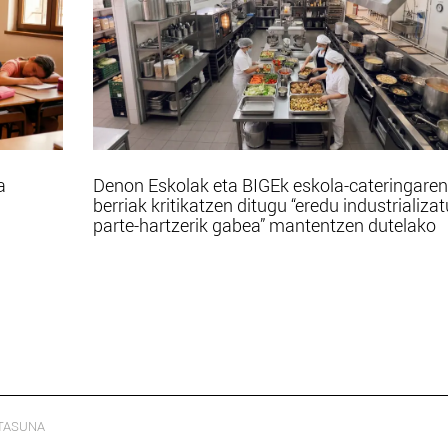
a
Denon Eskolak eta BIGEk eskola-cateringaren
berriak kritikatzen ditugu “eredu industrializa
parte-hartzerik gabea” mantentzen dutelako
TASUNA