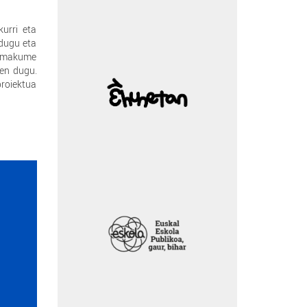
kurri eta
 dugu eta
u emakume
ten dugu.
roiektua