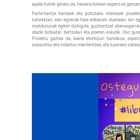
apala hutsik geratu da, hasiera batean espero ez genuen
Parte-hartze handiak eta piztutako interesak proiekt
tutoretzan, edo egoerak hala eskatzen duenean, lan egi
iradokizunak egiten dizkigute, guztiontzat aberasgarri
idazle bizkaitar, bertsolari eta poeten eskutik. Oso gu
Proiektu gaztea da, baina etorkizun handikoa; esper
osasuntsu eta indartsu mantentzea, eta luzerako izatea