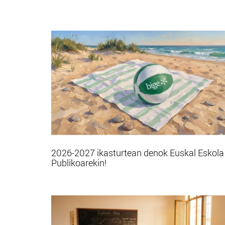
2026-2027 ikasturtean denok Euskal Eskola
Publikoarekin!