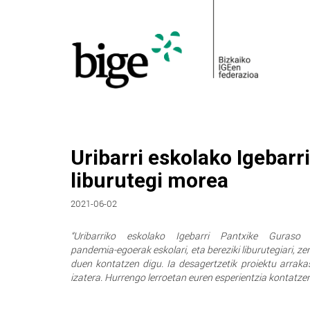
Uribarri eskolako Igebarr
liburutegi morea
2021-06-02
“Uribarriko eskolako Igebarri Pantxike Guraso E
pandemia-egoerak eskolari, eta bereziki liburutegiari, z
duen kontatzen digu. Ia desagertzetik proiektu arraka
izatera. Hurrengo lerroetan euren esperientzia kontatzen