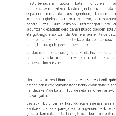
Ikasturte-hasiera gogor baten ondoren, ikast
pandemiarekin bizitzen ikasten ginela, eskola- eta 
espazioak mugatuta ikusi genituen, ikasleen pro
jarduerak egiteko aukera murriztuz eta, kasu batzuet
behera utziz. Gure eskolan, utzikeriagatik eta e
laguntzarik ezagatik gero zaharkituago dagoen liburu
eta gutxiago erabiltzen da. Gainera, aurten talde bat
dituzten banaketak ahalbidetzeko erabiltzen da espazio 
beraz, liburutegirik gabe geratzen gara.
Jarduerez eta espazioez gozatzeko eta hezkidetza lan
berriak bilatzeko (gure proiektuetako bat) premia la
hartzea eskatzen zuen.
Horrela sortu zen
Liburutegi morea, estereotiporik ga
astean behin edo hamabostean behin eman daiteke, famil
har dezake. Alde batetik, liburuen eta irakurleen arteko
plazara jaitsiz.
Bestetik, liburu berriak hurbildu eta ekimenari famili
Pantxiketik aukera paregabea ikusi genuen hezkidetzar
gozatu, komentatu eta lan egiteko. Liburuekin batera