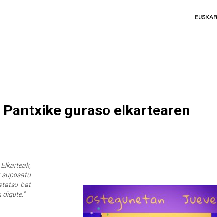
EUSKA
i Pantxike guraso elkartearen
lkarteak,
er suposatu
statsu bat
 digute.”