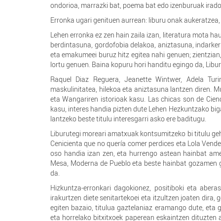
ondorioa, marrazki bat, poema bat edo izenburuak irad
Erronka ugari genituen aurrean: liburu onak aukeratzea, 
Lehen erronka ez zen hain zaila izan, literatura mota 
berdintasuna, gordofobia delakoa, aniztasuna, indarker
eta emakumeei buruz hitz egitea nahi genuen; zientzian, 
lortu genuen. Baina kopuru hori handitu egingo da, Libur
Raquel Diaz Reguera, Jeanette Wintwer, Adela Turi
maskulinitatea, hilekoa eta aniztasuna lantzen diren. M
eta Wangariren istorioak kasu. Las chicas son de Cien
kasu, interes handia pizten dute Lehen Hezkuntzako biga
lantzeko beste titulu interesgarri asko ere baditugu.
Liburutegi moreari amatxuak kontsumitzeko bi titulu geh
Cenicienta que no quería comer perdices eta Lola Vende
oso handia izan zen, eta hurrengo astean hainbat amen
Mesa, Moderna de Pueblo eta beste hainbat gozamen gu
da.
Hizkuntza-erronkari dagokionez, positiboki eta aber
irakurtzen diete senitartekoei eta itzultzen joaten dira,
egiten bazaio, titulua gaztelaniaz eramango dute, eta g
eta horrelako bitxitxoek paperean eskaintzen dituzten 