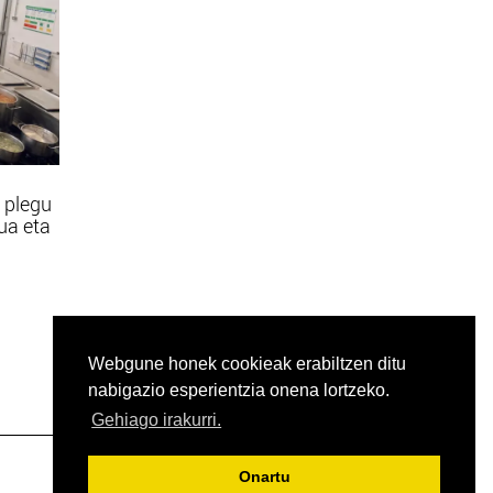
 plegu
tua eta
Webgune honek cookieak erabiltzen ditu
nabigazio esperientzia onena lortzeko.
Gehiago irakurri.
Onartu