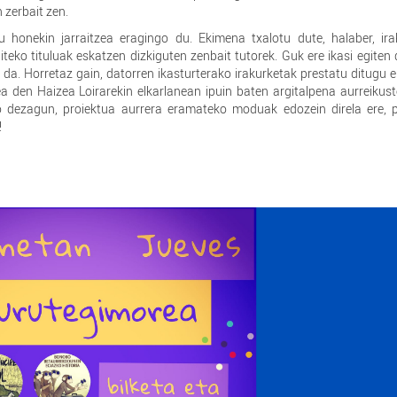
 zerbait zen.
u honekin jarraitzea eragingo du. Ekimena txalotu dute, halaber, ira
teko tituluak eskatzen dizkiguten zenbait tutorek. Guk ere ikasi egiten
a da. Horretaz gain, datorren ikasturterako irakurketak prestatu ditug
rea den Haizea Loirarekin elkarlanean ipuin baten argitalpena aurreikus
o dezagun, proiektua aurrera eramateko moduak edozein direla ere, p
!