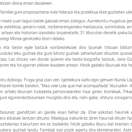
okitzen diona eman dezakeen.
familiei gure proposamena nola helarazi eta proiektua etxe guztietan ule
hau maite zuen lagun batek gakoak eman zizkigun. Aurrekontu mugatua ge
ia estetikoa, genero-rolak, norberarenganako maitasuna, sororitatea, ar
artean eta historian izandako lorpenetatik, 31 liburutan denetik pixka ba
utegi Morea geratzeko etorri delako.
n eta beste egile batzuk ezinbestekoak dira Ipuinak tribuan bildu
unduko leku guztiak eta gure bihotz guztiak zeharkatzen dituzten ipuina
cias, Las chicas van donde quieren eta beste biografia batzuk, Jane G
rren eta hirugarren zikloen ikasleen artean. Hitzik gabeko liburuak eta h
itu dizkiogu. Froga gisa izan zen. Igerilekura salto egin genuen Nunila L
ttaren komiki batekin, “Mas vale Lola que mal acompañada” liburuekin. 
 arteko liburuen trukaketa pertsonalarekin hasi ginen. Komikiak, Pika
re egunerokotasunean murgildu dira eta, nahi gabe, ohitura zoragarri
astasunez gainditzen ari garela esan behar da. Etxe askotan haurrek
 gero edukiak lantzen dituzte. Mailegua irakurle ez diren haurrak dituen fam
aztelaniaz irakurtzen ere ez badakite, hitzik gabeko liburu bat eraman 
aukera guztiak landu. Familiak oso pozik agertu dira ekimenarekin. Ast