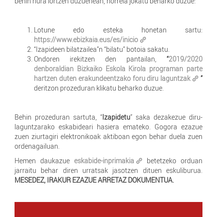
behin hura lortzen duzuenean, horrela jokatu beharko duzue:
Lotune edo esteka honetan sartu:
https://www.ebizkaia.eus/es/inicio
“Izapideen bilatzailea”n “bilatu” botoia sakatu.
Ondoren irekitzen den pantailan,
“
2019/2020
denboraldian Bizkaiko Eskola Kirola programan parte
hartzen duten erakundeentzako foru diru laguntzak
”
deritzon prozeduran klikatu beharko duzue.
Behin prozeduran sartuta, “
Izapidetu
” saka dezakezue diru-
laguntzarako eskabideari hasiera emateko. Gogora ezazue
zuen ziurtagiri elektronikoak aktiboan egon behar duela zuen
ordenagailuan.
Hemen daukazue
eskabide-inprimakia
betetzeko orduan
jarraitu behar diren urratsak jasotzen dituen eskuliburua.
MESEDEZ, IRAKUR EZAZUE ARRETAZ DOKUMENTUA.