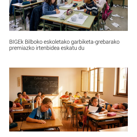
BIGEk Bilboko eskoletako garbiketa-grebarako
premiazko irtenbidea eskatu du