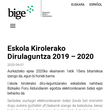
EUSKARA
ESPAÑOL
Eskola Kirolerako
Dirulaguntza 2019 – 2020
2020-06-01
Aurkezteko epea
2020ko ekainaren 1etik 15era bitartekoa
izango da, egun bi horiek barne.
E
skola kirolerako diru-laguntzarako eskabidea nahitaez
Bizkaiko Foru Aldundiaren egoitza elektronikoaren bidez egin
beharko da
.
Sarbidea ziurtagiri elektronikoaren bidez (
taula bat eransten
dugu aukera guztiekin
) bakarrik izango da balioduna, beraz