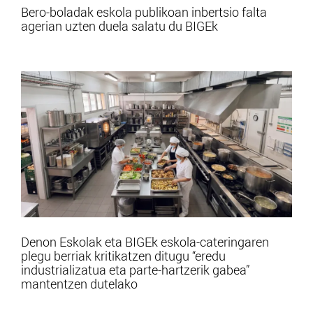
Bero-boladak eskola publikoan inbertsio falta
agerian uzten duela salatu du BIGEk
Denon Eskolak eta BIGEk eskola-cateringaren
plegu berriak kritikatzen ditugu “eredu
industrializatua eta parte-hartzerik gabea”
mantentzen dutelako