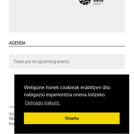
AGENDA
There are no upcoming events.
Webgune honek cookieak erabiltzen ditu
nabigazio esperientzia onena lortzeko.
Gehiago irakurri.
©2019 Euskal Herriko Ikasleen Gurasoen
Elkartea -
PRIBATUTASUNA
Onartu
Ronda 27, 1 Ezk, 48005 Bilbao, Bizkaia