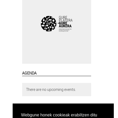
AGENDA
There are no upcoming events.
Webgune honek cookieak erabiltzen ditu