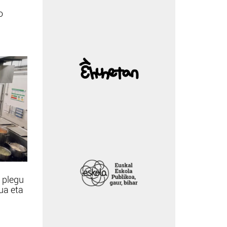
o
 plegu
tua eta