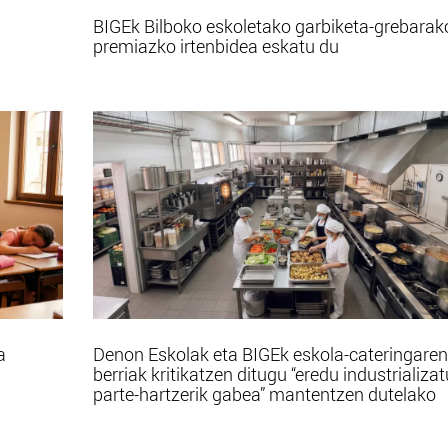
BIGEk Bilboko eskoletako garbiketa-grebarak
premiazko irtenbidea eskatu du
a
Denon Eskolak eta BIGEk eskola-cateringaren
berriak kritikatzen ditugu “eredu industrializa
parte-hartzerik gabea” mantentzen dutelako