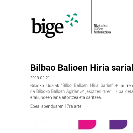
Bilbao Balioen Hiria saria
2019-02-21
Bilboko Udalak
“Bilbo Balioen Hiria Sarien”
aurrene
da
Bilboko Balioen Agirian
jasotzen diren 17 balioet
erakundeen lana aitortzea eta saritzea.
Epea: abenduaren 17ra arte.