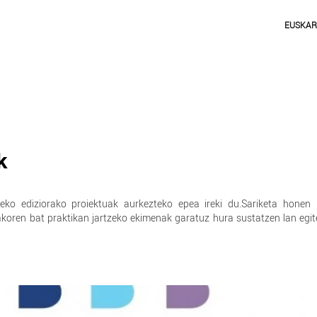
EUSKA
k
ko ediziorako proiektuak aurkezteko epea ireki du.
Sariketa honen 
akoren bat praktikan jartzeko ekimenak garatuz hura sustatzen lan egi