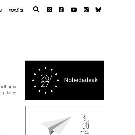
RA
ESPAÑOL
helburua
ten duten