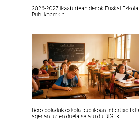
2026-2027 ikasturtean denok Euskal Eskola
Publikoarekin!
Bero-boladak eskola publikoan inbertsio falt
agerian uzten duela salatu du BIGEk