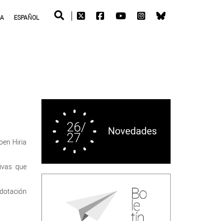
RA
ESPAÑOL
oen Hiria
tivas que
 dotación