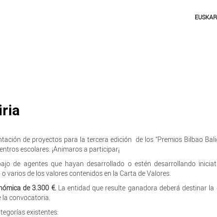
EUSKA
ria
tación de proyectos para la tercera edición de los “Premios Bilbao Bali
ntros escolares. ¡Animaros a participar¡
bajo de agentes que hayan desarrollado o estén desarrollando inicia
o varios de los valores contenidos en la Carta de Valores.
nómica de 3.300 €.
La entidad que resulte ganadora deberá destinar la
 la convocatoria.
tegorías existentes: