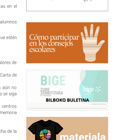
tas en el
y alumnos
que estén
alores de
 Carta de
s aún no
o se siga
s centros
a memoria
cha de la