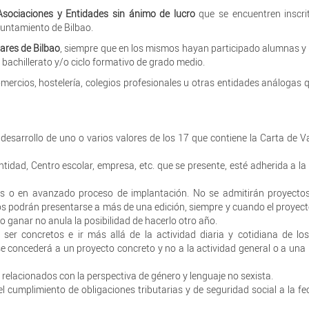
Asociaciones y Entidades sin ánimo de lucro
que se encuentren inscri
yuntamiento de Bilbao.
ares de Bilbao
, siempre que en los mismos hayan participado alumnas 
 bachillerato y/o ciclo formativo de grado medio.
mercios, hostelería, colegios profesionales u otras entidades análogas 
desarrollo de uno o varios valores de los 17 que contiene la Carta de V
tidad, Centro escolar, empresa, etc. que se presente, esté adherida a la
os o en avanzado proceso de implantación. No se admitirán proyecto
tos podrán presentarse a más de una edición, siempre y cuando el proyect
o ganar no anula la posibilidad de hacerlo otro año.
er concretos e ir más allá de la actividad diaria y cotidiana de lo
se concederá a un proyecto concreto y no a la actividad general o a un
relacionados con la perspectiva de género y lenguaje no sexista.
el cumplimiento de obligaciones tributarias y de seguridad social a la fe