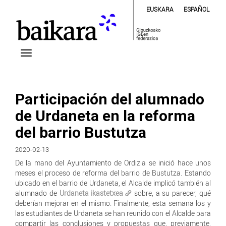
EUSKARA
ESPAÑOL
Participación del alumnado
de Urdaneta en la reforma
del barrio Bustutza
2020-02-13
De la mano del Ayuntamiento de Ordizia se inició hace unos
meses el proceso de reforma del barrio de Bustutza. Estando
ubicado en el barrio de Urdaneta, el Alcalde implicó también al
alumnado de
Urdaneta ikastetxea
sobre, a su parecer, qué
deberían mejorar en el mismo. Finalmente, esta semana los y
las estudiantes de Urdaneta se han reunido con el Alcalde para
compartir las conclusiones y propuestas que, previamente,