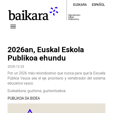
EUSKARA
ESPAÑOL
2026an, Euskal Eskola
Publikoa ehundu
2025-12-23
Por un 2026 más reivindicativo que nunca para que la Escuela
Pública Vasca sea el eje prioritario y vertebrador del sistema
educativo vasco.
Euskalduna, guztiona, guztiontzakoa.
PUBLIKOA DA BIDEA