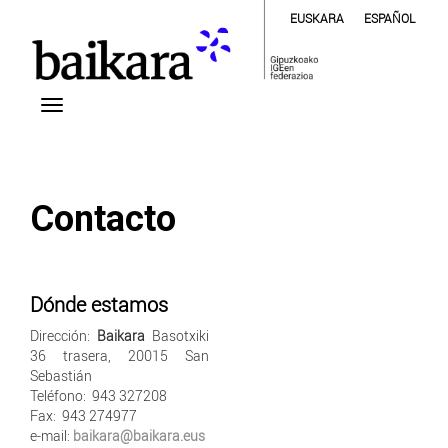
EUSKARA
ESPAÑOL
Contacto
Dónde estamos
Dirección:
Baikara
Basotxiki
36 trasera, 20015 San
Sebastián
Teléfono: 943 327208
Fax: 943 274977
e-mail:
baikara@baikara.eus