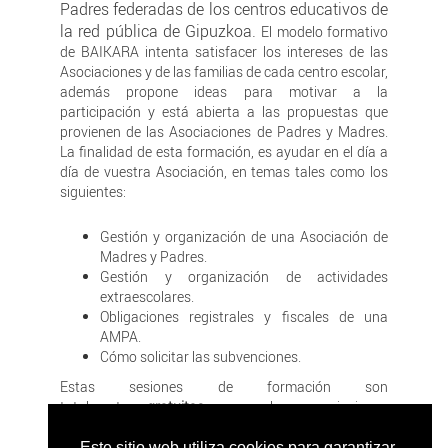
Padres federadas de los centros educativos de
la red pública de Gipuzkoa.
El modelo formativo
de BAIKARA intenta satisfacer los intereses de las
Asociaciones y de las familias de cada centro escolar,
además propone ideas para motivar a la
participación y está abierta a las propuestas que
provienen de las Asociaciones de Padres y Madres.
La finalidad de esta formación, es ayudar en el día a
día de vuestra Asociación, en temas tales como los
siguientes:
Gestión y organización de una Asociación de
Madres y Padres.
Gestión y organización de actividades
extraescolares.
Obligaciones registrales y fiscales de una
AMPA.
Cómo solicitar las subvenciones.
Estas sesiones de formación son
totalmente
gratuitas
para las asociaciones
federadas.
Este sitio web utiliza cookies para garantizar